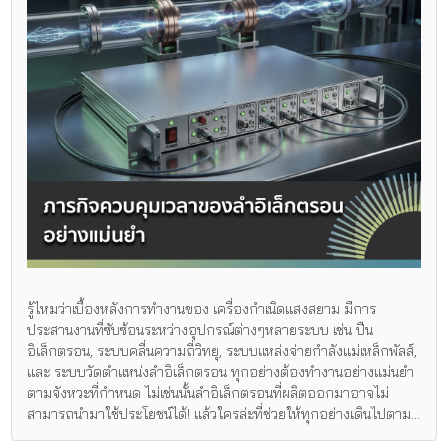
รู้ไหมว่าเบื้องหลังการทำงานของ เครื่องกำเนิดแสงสยาม มีการ
ประสานงานที่ซับซ้อนระหว่างอุปกรณ์ต่างๆหลายระบบ เช่น ปืน
อิเล็กตรอน, ระบบคลื่นความถี่วิทยุ, ระบบแหล่งจ่ายกำลังแม่เหล็กพัลส์,
และ ระบบวัดตำแหน่งลำอิเล็กตรอน ทุกอย่างต้องทำงานอย่างแม่นยำ
ตามจังหวะที่กำหนด ไม่เช่นนั้นลำอิเล็กตรอนที่ผลิตออกมาอาจไม่
สามารถนำมาใช้ประโยชน์ได้! แล้วใครล่ะที่ช่วยให้ทุกอย่างเดินไปตาม...