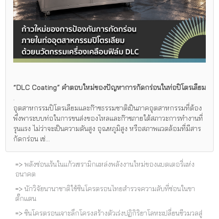
“DLC Coating” คำตอบใหม่ของปัญหาการกัดกร่อนในท่อปิโตรเลียม
.
อุตสาหกรรมปิโตรเลียมและก๊าซธรรมชาติเป็นภาคอุตสาหกรรมที่ต้อง
พึ่งพาระบบท่อในการขนส่งของไหลและก๊าซภายใต้สภาวะการทำงานที่
รุนแรง ไม่ว่าจะเป็นความดันสูง อุณหภูมิสูง หรือสภาพแวดล้อมที่มีสาร
กัดกร่อน เช่...
=>
พลังซ่อนเร้นในแก้วเซรามิกแหล่งพลังงานใหม่ของแบตเตอรี่แห่ง
อนาคต
=>
นักวิจัยนานาชาติใช้ซินโครตรอนไทยสำรวจความลับที่ซ่อนในขา
ตั๊กแตน
=>
ซินโครตรอนเจาะลึกโครงสร้างตัวเร่งปฏิกิริยาโลหะเปลี่ยนชีวมวลสู่