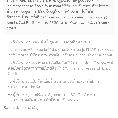
ศ.ดร.ยศชนัน วงศ์สวัสดิ์ รองนายกรัฐมนตรีและรัฐมนตรีว่าการ
กระทรวงการอุดมศึกษา วิทยาศาสตร์ วิจัยและนวัตกรรม เป็นประธาน
เปิดการประชุมแลกเปลี่ยนเรียนรู้ด้านการพัฒนาเทคโนโลยีและ
วิศวกรรมขั้นสูง ครั้งที่ 7 (7th Advanced Engineering Workshop)
ระหว่างวันที่ 5 - 6 สิงหาคม 2569 ณ สถาบันเทคโนโลยีนิวเคลียร์แห่ง
ชาติ ซ...
=>
ซินโครตรอน-สดร. ติดตั้งชุดทดสอบดาวเทียมไทย TSC-1
=>
“ศ.ดร.ยศชนัน วงศ์สวัสดิ์” ส่งมอบเครื่องกรองฝุ่น PM2.5 ผลงานวิศว
กรซินโครตรอนให้กระทรวงการพัฒนาสังคมและความมั่นคงของมนุษย์
=>
ซินโครตรอนร่วมโชว์เทคโนโลยีเคลือบฟิล์ม DLC ท่อส่งก๊าซธรรมชาติ
ตอบโจทย์อุตสาหกรรมปิโตรเลียมในงาน Thailand Research Expo
2026
=>
ซินโครตรอนเปิดห้องแล็บขั้นสูงพาเยาวชนวิทย์หัวกะทิสัมผัส
ประสบการณ์วิจัยจริง
=>
ผู้เชี่ยวชาญจากฝรั่งเศส Synchrotron SOLEIL ถ่ายทอด
ประสบการณ์พัฒนาระบบลำเลียงแสงอินฟราเรด
อ่านต่อ : ข่าวสำคัญ