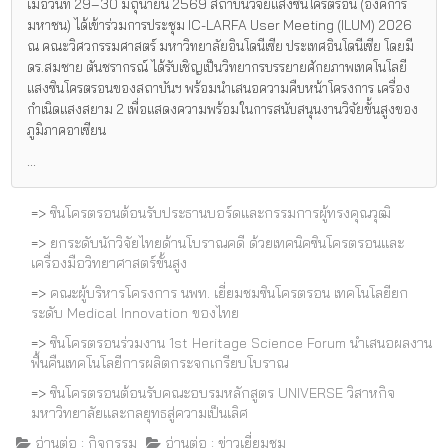
เมื่อวันที่ 29–30 มิถุนายน 2569 สถาบันวิจัยแสงซินโครตรอน (องค์การ
มหาชน) ได้เข้าร่วมการประชุม IC-LARFA User Meeting (ILUM) 2026
ณ คณะวิศวกรรมศาสตร์ มหาวิทยาลัยอินโดนีเซีย ประเทศอินโดนีเซีย โดยมี
ดร.สมชาย ตันชรากรณ์ ได้รับเชิญเป็นวิทยากรบรรยายศักยภาพเทคโนโลยี
แสงซินโครตรอนของสถาบันฯ พร้อมนำเสนอความคืบหน้าโครงการ เครื่อง
กำเนิดแสงสยาม 2 เพื่อแสดงความพร้อมในการสนับสนุนงานวิจัยขั้นสูงของ
ภูมิภาคอาเซียน
...
=>
ซินโครตรอนต้อนรับประธานบอร์ดและกรรมการผู้ทรงคุณวุฒิ
=>
ยกระดับนักวิจัยไทยด้านโบราณคดี ด้วยเทคนิคซินโครตรอนและ
เครื่องมือวิทยาศาสตร์ขั้นสูง
=>
คณะผู้บริหารโครงการ นพท. เยี่ยมชมซินโครตรอน เทคโนโลยียก
ระดับ Medical Innovation ของไทย
=>
ซินโครตรอนร่วมงาน 1st Heritage Science Forum นำเสนอผลงาน
ฟื้นคืนเทคโนโลยีการผลิตกระจกเกรียบโบราณ
=>
ซินโครตรอนต้อนรับคณะอบรมหลักสูตร UNIVERSE วิสาหกิจ
มหาวิทยาลัยและกลยุทธสู่ความเป็นเลิศ
อ่านต่อ : กิจกรรม
อ่านต่อ : ข่าวเยี่ยมชม