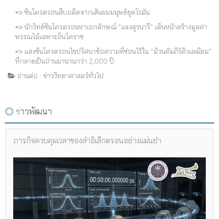
=>
ซินโครตรอนสืบอดีตจากเส้นผมมนุษย์ยุคโรมัน
=>
นักวิทย์ซินโครตรอนหาเอกลักษณ์ “แจงสุรนารี” เดินหน้าสร้างมูลค่า
พรรณไม้เฉพาะถิ่นโคราช
=>
แสงซินโครตรอนไขปริศนาข้อความที่ซ่อนไว้ใน “ม้วนคัมภีร์คิวเลเนียม”
ที่กลายเป็นถ่านมานานกว่า 2,000 ปี
อ่านต่อ : ข่าววิทยาศาสตร์ทั่วไป
ข่าวพัฒนา
ภารกิจควบคุมเวลาของลำอิเล็กตรอนอย่างแม่นยำ