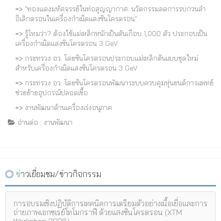
=>
"ทองแดงมหัศจรรย์ในท่อสุญญากาศ: นวัตกรรมลดการรบกวนลำ
อิเล็กตรอนในเครื่องกำเนิดแสงซินโครตรอน"
=>
รู้ไหมว่า? ต้องใช้แม่เหล็กหนักเป็นตันเกือบ 1,000 ตัว ประกอบเป็น
เครื่องกำเนิดแสงซินโครตรอน 3 GeV
=>
กระทรวง อว. โดยซินโครตรอนประกอบแม่เหล็กต้นแบบชุดใหม่
สำหรับเครื่องกำเนิดแสงซินโครตรอน 3 GeV
=>
กระทรวง อว. โดยซินโครตรอนพัฒนาระบบควบคุมหุ่นยนต์การแพทย์
ช่วยย้ายอุปกรณ์ปลอดเชื้อ
=>
งานพัฒนาด้านเครื่องเร่งอนุภาค
อ่านต่อ : งานพัฒนา
ข่าวเยี่ยมชม/ข่าวกิจกรรม
การอบรมเชิงปฏิบัติการเทคนิคการเตรียมตัวอย่างเนื้อเยื่อและการ
ถ่ายภาพเอกซเรย์โทโมกราฟี ด้วยแสงซินโครตรอน (XTM