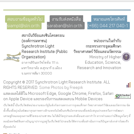
สอบถามข้อมูลทั่วไป :
งานรับส่งหนังสือ :
หมายเลขโทรศัพท์ :
siampl@slri.or.th
saraban@slri.or.th
(+66) 044 217 040-1
สถาบันวิจัยแสงซินโครตรอน
(องค์การมหาชน)
หน่วยงานในกำกับ
Synchrotron Light
กระทรวงการอุดมศึกษา
Research Institute (Public
วิทยาศาสตร์ วิจัยและนวัตกรรม
Organization)
Ministry of Higher
Education, Science,
อาคารสิรินธรวิชโชทัย 111 ถ.
Research and Innovation
มหาวิทยาลัย ต.สุรนารี อ.เมือง
จ.นครราชสีมา 30000
Copyright © 2017 Synchrotron Light Research Institute. ALL
RIGHTS RESERVED.
Some Photos by Freepi
k
แสดงผลได้ดีใน Microsoft Edge, Google Chrome, Firefox, Safari
on Apple Device และรองรับการแสดงผลบน Moblie Devices
เว็บไซต์นี้ เป็นเว็บไซต์หน่วยงานของรัฐในสังกัดกระทรวงการอุดมศึกษา วิทยาศาสตร์ วิจัยและนวัตกรรม จัด
ตั้งขึ้นเพื่อมุ่งมั่นพัฒนาคุณภาพทางด้านเทคโนโลยีแสงซินโครตรอนเพื่อสนับสนุนประเทศในการพัฒนา
เศรษฐกิจและคุณภาพชีวิตของประชาชน ไม่ได้มีวัตถุประสงค์เพื่อแสวงหากำไร หากท่านพบว่ามีข้อมูลใดๆ ที่
ละเมิดทรัพย์สินทางปัญญาปรากฏอยู่ในเว็บไซต์ โปรดแจ้งให้ทราบเพื่อดำเนินการแก้ปัญหาดังกล่าวโดยเร็ว
ที่สุดต่อไป