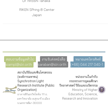
Dr. Hitoshi Tanaka
RIKEN SPring-8 Center
Japan
สอบถามข้อมูลทั่วไป :
งานรับส่งหนังสือ :
หมายเลขโทรศัพท์ :
siampl@slri.or.th
saraban@slri.or.th
(+66) 044 217 040-1
สถาบันวิจัยแสงซินโครตรอน
(องค์การมหาชน)
หน่วยงานในกำกับ
Synchrotron Light
กระทรวงการอุดมศึกษา
Research Institute (Public
วิทยาศาสตร์ วิจัยและนวัตกรรม
Organization)
Ministry of Higher
Education, Science,
อาคารสิรินธรวิชโชทัย 111 ถ.
Research and Innovation
มหาวิทยาลัย ต.สุรนารี อ.เมือง
จ.นครราชสีมา 30000