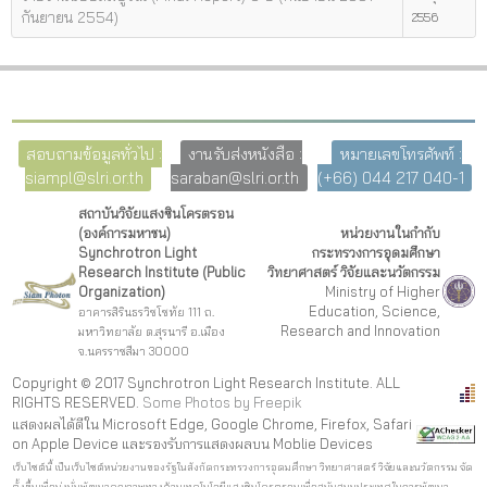
กันยายน 2554)
2556
สอบถามข้อมูลทั่วไป :
งานรับส่งหนังสือ :
หมายเลขโทรศัพท์ :
siampl@slri.or.th
saraban@slri.or.th
(+66) 044 217 040-1
สถาบันวิจัยแสงซินโครตรอน
(องค์การมหาชน)
หน่วยงานในกำกับ
Synchrotron Light
กระทรวงการอุดมศึกษา
Research Institute (Public
วิทยาศาสตร์ วิจัยและนวัตกรรม
Organization)
Ministry of Higher
Education, Science,
อาคารสิรินธรวิชโชทัย 111 ถ.
Research and Innovation
มหาวิทยาลัย ต.สุรนารี อ.เมือง
จ.นครราชสีมา 30000
Copyright © 2017 Synchrotron Light Research Institute. ALL
RIGHTS RESERVED.
Some Photos by Freepi
k
แสดงผลได้ดีใน Microsoft Edge, Google Chrome, Firefox, Safari
on Apple Device และรองรับการแสดงผลบน Moblie Devices
เว็บไซต์นี้ เป็นเว็บไซต์หน่วยงานของรัฐในสังกัดกระทรวงการอุดมศึกษา วิทยาศาสตร์ วิจัยและนวัตกรรม จัด
ตั้งขึ้นเพื่อมุ่งมั่นพัฒนาคุณภาพทางด้านเทคโนโลยีแสงซินโครตรอนเพื่อสนับสนุนประเทศในการพัฒนา