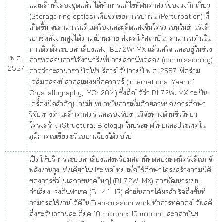
แม่เหล็กทั้งสองชุดแล้ว ได้ทำการแก้ไขทัศนศาสตร์ของวงกักเก็บฯ
(Storage ring optics) เพื่อชดเชยการรบกวน (Perturbation) ที่
เกิดขึ้น จนสามารถเดินเครื่องและผลิตแสงซินโครตรอนในย่านรังสี
เอกซ์พลังงานสูงได้ตามเป้าหมาย ส่งผลให้สถาบันฯ สามารถดำเนิน
การติดตั้งระบบลำเลียงแสง BL7.2W: MX แล้วเสร็จ และอยู่ในช่วง
พ.ศ.
การทดสอบการใช้งานจริงที่ปลายสถานีทดลอง (commissioning)
2557
คาดว่าจะสามารถเปิดให้บริการได้ปลายปี พ.ศ. 2557 เพื่อร่วม
เฉลิมฉลองปีสากลแห่งผลึกศาสตร์ (International Year of
Crystallography, IYCr 2014) ซึ่งถือได้ว่า BL7.2W: MX จะเป็น
เครื่องมือสำคัญและมีบทบาทในการเพิ่มศักยภาพของการศึกษา
วิจัยทางด้านผลึกศาสตร์ และรองรับงานวิจัยทางด้านชีววิทยา
โครงสร้าง (Structural Biology) ในประเทศไทยและประเทศใน
ภูมิภาคเอเชียตะวันออกเฉียงใต้ต่อไป
เปิดให้บริการระบบลำเลียงแสงพร้อมสถานีทดลองเทคนิครังสีเอกซ์
พลังงานสูงแห่งเดียวในประเทศไทย เพื่อใช้ศึกษาโครงสร้างสามมิติ
ของสารชีวโมเลกุลขนาดใหญ่ (BL7.2W: MX) การพัฒนาระบบ
ลำเลียงแสงอินฟาเรด (BL 4.1 : IR) ดำเนินการได้ผลสำเร็จถึงขั้นที่
สามารถใช้งานได้ดีใน Transmission work ทำการทดลองได้ผลดี
ถึงระดับความละเอียด 10 micron x 10 micron และสถาบันฯ