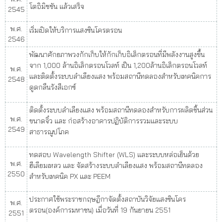
โตอิมิชชัน แล้วเสร็จ
2545
พ.ศ.
เริ่มเปิดให้บริการแสงซินโครตรอน
2546
พัฒนาศักยภาพวงกักเก็บให้กักเก็บอิเล็กตรอนที่มีพลังงานสูงขึ้น
จาก 1,000 ล้านอิเล็กตรอนโวลท์ เป็น 1,200ล้านอิเล็กตรอนโวลท์
พ.ศ.
และติดตั้งระบบลำเลียงแสง พร้อมสถานีทดลองสำหรับเทคนิคการ
2548
ดูดกลืนรังสีเอกซ์
ติดตั้งระบบลำเลียงแสง พร้อมสถานีทดลองสำหรับการผลิตชิ้นส่วน
พ.ศ.
ขนาดจิ๋ว และ ก่อสร้างอาคารปฏิบัติการรวมและระบบ
2549
สาธารณูปโภค
ทดสอบ Wavelength Shifter (WLS) และระบบหล่อเย็นด้วย
พ.ศ.
ฮีเลียมเหลว และ จัดสร้างระบบลำเลียงแสง พร้อมสถานีทดลอง
2550
สำหรับเทคนิค PX และ PEEM
ประกาศใช้พระราชกฤษฎีกาจัดตั้งสถาบันวิจัยแสงซินโคร
พ.ศ.
ตรอน(องค์การมหาชน) เมื่อวันที่ 19 กันยายน 2551
2551