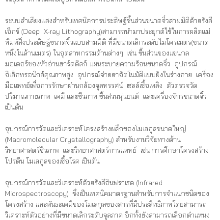
ระบบลำเลียงแสงสำหรับเทคนิคการประดิษฐ์ชิ้นส่วนขนาดจิ๋วสามมิติด้ายรังสี
เอ็กซ์ (Deep X-ray Lithography)สามารถนำมาประยุกต์ใช้ในการผลิตแม่
พิมพ์สิ่งประดิษฐ์ขนาดจิ๋วแบบสามมิติ ที่มีขนาดเล็กระดับไมโครเมตร(ขนาด
หนึ่งในล้านเมตร) ในอุตสาหกรรมด้านต่างๆ เช่น ชิ้นส่วนของแขนกล
มอเตอร์ของหัวอ่านฮาร์ดดิสก์ แผ่นระบายความร้อนขนาดจิ๋ว อุปกรณ์
อิเล็กทรอนิกส์คุณภาพสูง อุปกรณ์จ่ายยาอัตโนมัติแบบฝังในร่างกาย เครื่อง
มือแพทย์เพื่อการรักษาผ่านกล้องจุลทรรศน์ เซลล์เชื้อเพลิง ตัวตรวจวัด
ปริมาณกายภาพ เคมี และชีวภาพ ชิ้นส่วนหุ่นยนต์ และเครื่องจักรขนาดจิ๋ว
เป็นต้น
อุปกรณ์การวัดและวิเคราะห์โครงสร้างผลึกของโมเลกุลขนาดใหญ่
(Macromolecular Crystallography) สำหรับงานวิจัยทางด้าน
วิทยาศาสตร์ชีวภาพ และวิทยาศาสตร์การแพทย์ เช่น การศึกษาโครงสร้าง
โปรตีน โมเลกุลของเชื้อโรค เป็นต้น
อุปกรณ์การวัดและวิเคราะห์ด้วยรังสีอินฟราเรด (Infrared
Microspectroscopy) ซึ่งเป็นเทคนิคมาตรฐานสำหรับการจำแนกชนิดของ
โครงสร้าง และพันธะเคมีของโมเลกุลของสารที่มีประสิทธิภาพโดยสามารถ
วิเคราะห์ตัวอย่างที่มีขนาดเล็กระดับจุลภาค อีกทั้งยังสามารถเลือกตำแหน่ง