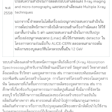
ประสบความสำเร็จในการติดตั้งระบบลำเลียงแสง X-ray imaging
and micro-tomography และระบบลำเลียงแสง Multiple X-ray
พ.ศ.
techniques
2558
นอกจากนี้ ฝ่ายเทคโนโลยีเครื่องเร่งอนุภาคประสบความสำเร็จใน
การเพิ่มประสิทธิภาพการยิงอิเล็กตรอนเข้าเครื่องกำเนิดแสง ให้ใช้
เวลาสั้นกว่าเดิม 5 เท่า และประสบความสำเร็จในการปรับปรุง
เครื่องเร่งอนุภาคแนวตรง (Linac) เพื่อใช้งานทดสบ detector ใน
โครงการความร่วมมือกีบ ALICE-CERN ตลอดจนสามารถเพิ่ม
พลังงานของบูสเตอร์ซินโครตรอนขึ้นเป็น 1.2 GeV
ระบบลำเลียงแสงสำหรับเทคนิคการดูดกลืนรังสีเอกซ์ (X-ray Absorption
Spectroscopy)สำหรับงานวิจัยด้านเคมีวิเคราะห์ วัสดุศาสตร์ วิทยาศาสตร์
สิ่งแวดล้อม ชีววิทยา และอุตสาหกรรม เช่น การตรวจสอบพันธะเคมีสถานะ
ออกซิเดชัน และโครงสร้างโมเลกุล การวิเคราะห์โครงสร้างของโมเลกุลสาร
พิษ โดยเฉพาะที่เกิดขึ้นจากกระบวนการผลิตของอุตสาหกรรม เช่น การ
ศึกษาที่เกี่ยวข้องกับอุตสาหกรรมการผลิตปูนซีเมนต์ ซึ่งมีมากที่จังหวัด
สระบุรี หรือใช้ศึกษาการเปลี่ยนแปลงของโครงสร้างของกำมะถันใน
ผลิตภัณฑ์ยางพารา เช่น ยางรถยนต์ เพื่อนำไปสู่การพัฒนาคุณภาพของ
ผลิตภัณฑ์จากยาง หรือการปรับปรุงคุณสมบัติของเซรามิกส์เพื่อนำไปใช้งาน
ในอุตสาหกรรมผลิตอุปกรณ์อิเล็กทรอนิกส์ เป็นต้น