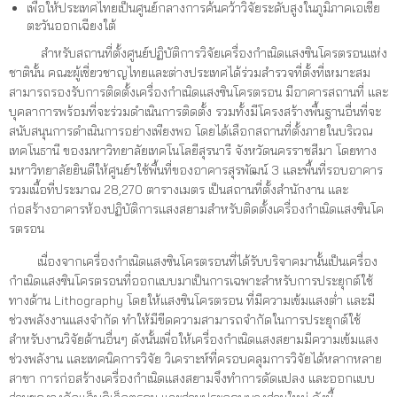
เพื่อให้ประเทศไทยเป็นศูนย์กลางการค้นคว้าวิจัยระดับสูงในภูมิภาคเอเชีย
ตะวันออกเฉียงใต้
สำหรับสถานที่ตั้งศูนย์ปฏิบัติการวิจัยเครื่องกำเนิดแสงซินโครตรอนแห่ง
ชาตินั้น คณะผู้เชี่ยวชาญไทยและต่างประเทศได้ร่วมสำรวจที่ตั้งที่เหมาะสม
สามารถรองรับการติดตั้งเครื่องกำเนิดแสงซินโครตรอน มีอาคารสถานที่ และ
บุคลาการพร้อมที่จะร่วมดำเนินการติดตั้ง รวมทั้งมีโครงสร้างพื้นฐานอื่นที่จะ
สนับสนุนการดำเนินการอย่างเพียงพอ โดยได้เลือกสถานที่ตั้งภายในบริเวณ
เทคโนธานี ของมหาวิทยาลัยเทคโนโลยีสุรนารี จังหวัดนครราชสีมา โดยทาง
มหาวิทยาลัยยินดีให้ศูนย์ฯใช้พื้นที่ของอาคารสุรพัฒน์ 3 และพื้นที่รอบอาคาร
รวมเนื้อที่ประมาณ 28,270 ตารางเมตร เป็นสถานที่ตั้งสำนักงาน และ
ก่อสร้างอาคารห้องปฏิบัติการแสงสยามสำหรับติดตั้งเครื่องกำเนิดแสงซินโค
รตรอน
เนื่องจากเครื่องกำเนิดแสงซินโครตรอนที่ได้รับบริจาคมานั้นเป็นเครื่อง
กำเนิดแสงซินโครตรอนที่ออกแบบมาเป็นการเฉพาะสำหรับการประยุกต์ใช้
ทางด้าน Lithography โดยให้แสงซินโครตรอน ที่มีความเข้มแสงต่ำ และมี
ช่วงพลังงานแสงจำกัด ทำให้มีขีดความสามารถจำกัดในการประยุกต์ใช้
สำหรับงานวิจัยด้านอื่นๆ ดังนั้นเพื่อให้เครื่องกำเนิดแสงสยามมีความเข้มแสง
ช่วงพลังาน และเทคนิคการวิจัย วิเคราะห์ที่ครอบคลุมการวิจัยได้หลากหลาย
สาขา การก่อสร้างเครื่องกำเนิดแสงสยามจึงทำการดัดแปลง และออกแบบ