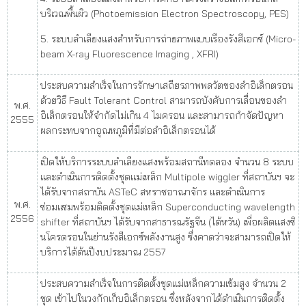
บริเวณพื้นผิว (Photoemission Electron Spectroscopy, PES)
5. ระบบลำเลียงแสงสำหรับการถ่ายภาพแบบเรืองรังสีเอกซ์ (Micro-
beam X-ray Fluorescence Imaging , XFRI)
ประสบความสำเร็จในการรักษาเสถียรภาพพลวัตของลำอิเล็กตรอน
ด้วยวิธี Fault Tolerant Control สามารถบังคับการเลื่อนของลำ
พ.ศ.
อิเล็กตรอนให้จำกัดไม่เกิน 4 ไมครอน และสามารถกำจัดปัญหา
2555
ผลกระทบจากอุณหภูมิที่มีต่อลำอิเล็กตรอนได้
เปิดให้บริการระบบลำเลียงแสงพร้อมสถานีทดลอง จำนวน 8 ระบบ
และดำเนินการติดตั้งชุดแม่เหล็ก Multipole wiggler ที่สถาบันฯ จะ
ได้รับจากสถาบัน ASTeC สหราชอาณาจักร และดำเนินการ
พ.ศ.
ซ่อมแซมพร้อมติดตั้งชุดแม่เหล็ก Superconducting wavelength
2556
shifter ที่สถาบันฯ ได้รับจากสาธารณรัฐจีน (ไต้หวัน) เพื่อผลิตแสงซิ
นโครตรอนในย่านรังสีเอกซ์พลังงานสูง ซึ่งคาดว่าจะสามารถเปิดให้
บริการได้ต้นปีงบประมาณ 2557
ประสบความสำเร็จในการติดตั้งชุดแม่เหล็กความเข้มสูง จำนวน 2
ชุด เข้าไปในวงกักเก็บอิเล็กตรอน ซึ่งหลังจากได้ดำเนินการติดตั้ง