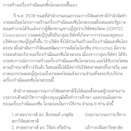
การสร้างเครื่องกำเนิดแสงซินโครตรอนขึ้นเอง
ปี พ.ศ. 2538 ขณะที่สำนักงานคณะกรรมการวิจัยแห่งชาติกำลังจัดทำ
รายละเอียดโครงการสร้างเครื่องกำเนิดแสงซินโครตรอนเพื่อเสนอต่อรัฐบาล
คณะทำงานได้รับแจ้งจากผู้เชี่ยวชาญชาวญี่ปุ่นว่าบริษัทซอร์เทค (SORTEC
Corporation) ประเทศญี่ปุ่นซึ่งเป็นกลุ่มบริษัทที่เกิดจากการร่วมลงทุนของ
บริษัทเอกชนญี่ปุ่นทั้งสิ้น 13 บริษัท ซึ่งได้ร่วมกันสร้างเครื่องกำเนิดแสงซินโคร
ตรอน เพื่อดำเนินการวิจัยและพัฒนาการผลิตไมโครชิพ (Microchip) มีความ
ประสงค์จะบริจาคเครื่องกำเนิดแสงซินโครตรอน เนื่องจากกลุ่มบริษัทฯ ได้รับ
ประสบการณ์จากการสร้างเครื่องกำเนิดแสงซินโครตรอน และได้รับประโยชน
ตามเป้าหมายที่วางไว้แล้ว ในขณะนั้นได้มีสถาบันวิจัยหลายแห่งทั้งภายใน และ
ภายนอกประเทศญี่ปุ่นรวมถึงประเทศไทยแจ้งความจำนงที่จะขอรับบริจาค
เครื่องกำเนิดแสงซินโครตรอนนี้
สำนักงานคณะกรรมการวิจัยแห่งชาติจึงได้แต่งตั้งคณะผู้ประสานงาน
ประกอบด้วยนักวิชาการผู้ทรงคุณวุฒิเพื่อทำการศึกษา และประเมินสภาพ
ของเครื่องกำเนิดแสงซิน โครตรอนในการใช้งาน จำนวน 6 ท่าน ดังนี้
1. ศาสตราจารย์ ดร. สิปปนนท์ เกตุทัต ประธานกรรมการบริหาร
สภาวิจัยแห่งชาติ
2. ศาสตราจารย์ ดร. วิจิตร ศรีสอ้าน อธิการบดีมหาวิทยาลัย