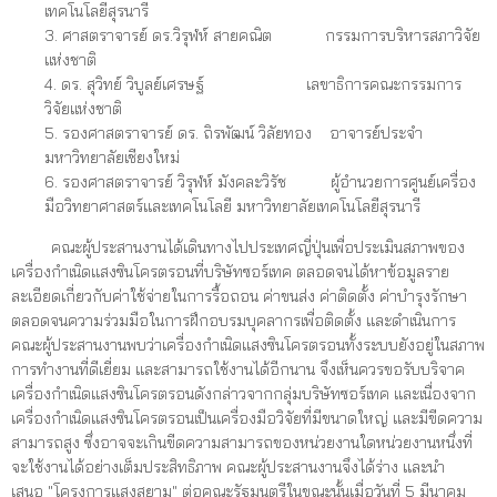
เทคโนโลยีสุรนารี
3. ศาสตราจารย์ ดร.วิรุฬห์ สายคณิต กรรมการบริหารสภาวิจัย
แห่งชาติ
4. ดร. สุวิทย์ วิบูลย์เศรษฐ์ เลขาธิการคณะกรรมการ
วิจัยแห่งชาติ
5. รองศาสตราจารย์ ดร. ถิรพัฒน์ วิลัยทอง อาจารย์ประจำ
มหาวิทยาลัยเชียงใหม่
6. รองศาสตราจารย์ วิรุฬห์ มังคละวิรัช ผู้อำนวยการศูนย์เครื่อง
มือวิทยาศาสตร์และเทคโนโลยี มหาวิทยาลัยเทคโนโลยีสุรนารี
คณะผู้ประสานงานได้เดินทางไปประเทศญี่ปุ่นเพื่อประเมินสภาพของ
เครื่องกำเนิดแสงซินโครตรอนที่บริษัทซอร์เทค ตลอดจนได้หาข้อมูลราย
ละเอียดเกี่ยวกับค่าใช้จ่ายในการรื้อถอน ค่าขนส่ง ค่าติดตั้ง ค่าบำรุงรักษา
ตลอดจนความร่วมมือในการฝึกอบรมบุคลากรเพื่อติดตั้ง และดำเนินการ
คณะผู้ประสานงานพบว่าเครื่องกำเนิดแสงซินโครตรอนทั้งระบบยังอยู่ในสภาพ
การทำงานที่ดีเยี่ยม และสามารถใช้งานได้อีกนาน จึงเห็นควรขอรับบริจาค
เครื่องกำเนิดแสงซินโครตรอนดังกล่าวจากกลุ่มบริษัทซอร์เทค และเนื่องจาก
เครื่องกำเนิดแสงซินโครตรอนเป็นเครื่องมือวิจัยที่มีขนาดใหญ่ และมีขีดความ
สามารถสูง ซึ่งอาจจะเกินขีดความสามารถของหน่วยงานใดหน่วยงานหนึ่งที่
จะใช้งานได้อย่างเต็มประสิทธิภาพ คณะผู้ประสานงานจึงได้ร่าง และนำ
เสนอ "โครงการแสงสยาม" ต่อคณะรัฐมนตรีในขณะนั้นเมื่อวันที่ 5 มีนาคม