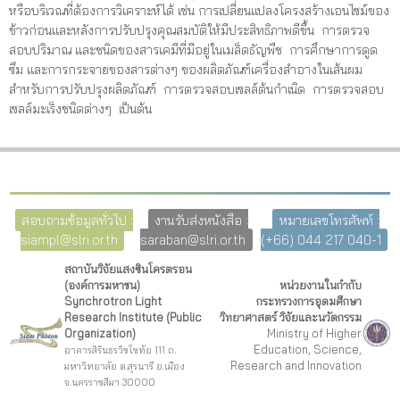
หรือบริเวณที่ต้องการวิเคราะห์ได้ เช่น การเปลี่ยนแปลงโครงสร้างเอนไซม์ของ
ข้าวก่อนและหลังการปรับปรุงคุณสมบัติให้มีประสิทธิภาพดีขึ้น การตรวจ
สอบปริมาณ และชนิดของสารเคมีที่มีอยู่ในเมล็ดธัญพืช การศึกษาการดูด
ซึม และการกระจายของสารต่างๆ ของผลิตภัณฑ์เครื่องสำอางในเส้นผม
สำหรับการปรับปรุงผลิตภัณฑ์ การตรวจสอบเซลล์ต้นกำเนิด การตรวจสอบ
เซลล์มะเร็งชนิดต่างๆ เป็นต้น
สอบถามข้อมูลทั่วไป :
งานรับส่งหนังสือ :
หมายเลขโทรศัพท์ :
siampl@slri.or.th
saraban@slri.or.th
(+66) 044 217 040-1
สถาบันวิจัยแสงซินโครตรอน
(องค์การมหาชน)
หน่วยงานในกำกับ
Synchrotron Light
กระทรวงการอุดมศึกษา
Research Institute (Public
วิทยาศาสตร์ วิจัยและนวัตกรรม
Organization)
Ministry of Higher
Education, Science,
อาคารสิรินธรวิชโชทัย 111 ถ.
Research and Innovation
มหาวิทยาลัย ต.สุรนารี อ.เมือง
จ.นครราชสีมา 30000