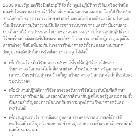
2539 คณะรัฐมนตรีจึงมีมติอนุมัติจัดตั้ง "ศูนย์ปฏิบัติการวิจัยเครื่องกำเนิด
แสงซินโครตรอนแห่งชาติ" ให้ดำเนินงานโครงการแสงสยาม โดยให้เป็นหน่วย
งานในกำกับของกระทรวงวิทยาศาสตร์ เทคโนโลยี และสิ่งแวดล้อม(ในขณะ
นั้น) มีระบบการบริหารงานเป็นอิสระจากระบบราชการ และดำเนินงานตาม
ภารกิจภายใต้การกำหนดนโยบายของคณะกรรมการบริหารศูนย์ปฏิบัติการ
วิจัยเครื่องกำเนิดแสงซินโครตรอนแห่งชาติ อันประกอบด้วยผู้ทรงคุณวุฒิใน
สาขาต่างๆ ซึ่งเป็นที่ยอมรับในวงการวิทยาศาสตร์ทั้งใน และต่างประเทศ
วัตถุประสงค์หลักในการจัดตั้งสามารถสรุปได้ดังนี้
เพื่อเป็นเครื่องมือวิจัยกลางระดับชาติที่จะใช้ปฏิบัติการวิจัยทาง
วิทยาศาสตร์และเทคโนโลยีสาขาต่างๆ ทั้งหน่วยงานภาครัฐและภาค
เอกชน อันจะนำไปสู่การสร้างพื้นฐานวิทยาศาสตร์ และเทคโนโลยีระดับสูง
ของประเทศ
เพื่อเป็นศูนย์ปฏิบัติการวิจัยกลางรองรับการวิจัยในระดับบัณฑิตศึกษา
ระหว่างมหาวิทยาลัย และสถาบันการศึกษาขั้นสูงทั้งของรัฐและเอกชน ซึ่ง
เป็นส่วนสำคัญของการพัฒนาทรัพยากรมนุษย์ด้าน วิทยาศาสตร์และ
เทคโนโลยี
เพื่อเป็นฐานรองรับการพัฒนาอุตสาหกรรมของภาคเอกชนที่ต้องใช้
เทคโนโลยีระดับสูง โดยเฉพาะอย่างยิ่งอุตสาหกรรมชิ้นส่วนอิเล็กทรอนิกส์
และโทรคมนาคม