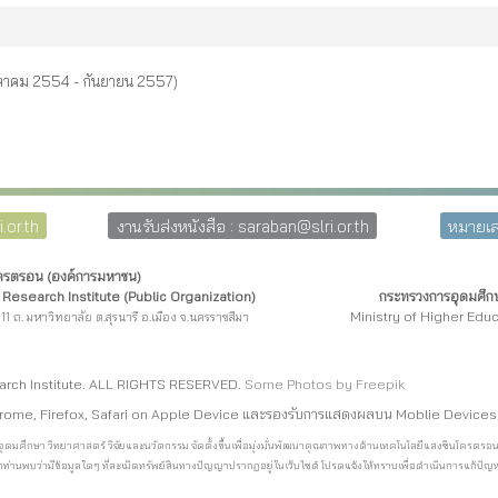
ตุลาคม 2554 - กันยายน 2557)
.or.th
งานรับส่งหนังสือ : saraban@slri.or.th
หมายเล
โครตรอน (องค์การมหาชน)
Research Institute (Public Organization)
กระทรวงการอุดมศึกษ
Ministry of Higher Edu
11 ถ. มหาวิทยาลัย ต.สุรนารี อ.เมือง จ.นครราชสีมา
arch Institute. ALL RIGHTS RESERVED.
Some Photos by Freepi
k
rome, Firefox, Safari on Apple Device และรองรับการแสดงผลบน Moblie Devices
การอุดมศึกษา วิทยาศาสตร์ วิจัยและนวัตกรรม จัดตั้งขึ้นเพื่อมุ่งมั่นพัฒนาคุณภาพทางด้านเทคโนโลยีแสงซินโค
ท่านพบว่ามีข้อมูลใดๆ ที่ละเมิดทรัพย์สินทางปัญญาปรากฏอยู่ในเว็บไซต์ โปรดแจ้งให้ทราบเพื่อดำเนินการแก้ปัญหา