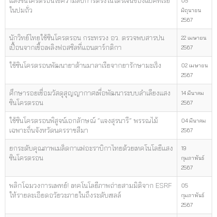
แสงซินโครตรอนไขความลับการตรึงไนโตรเจนของแบคทีเรีย
05
ในปมถั่ว
มิถุนายน
2567
นักวิทย์ไทยใช้ซินโครตรอน กระทรวง อว. ตรวจพบสารปน
22 เมษายน
เปื้อนจากเชื้อเพลิงฟอสซิลที่แอนตาร์กติกา
2567
ใช้ซินโครตรอนพัฒนายาต้านมาลาเรียจากยารักษามะเร็ง
02 เมษายน
2567
ศึกษารอยเชื่อมวัสดุสุญญากาศเพื่อพัฒนาระบบลำเลียงแสง
14 มีนาคม
ซินโครตรอน
2567
ใช้ซินโครตรอนพิสูจน์เอกลักษณ์ “แจงสุรนารี” พรรณไม้
04 มีนาคม
เฉพาะถิ่นจังหวัดนครราชสีมา
2567
ยกระดับคุณภาพเมล็ดกาแฟอะราบิกาไทยด้วยเทคโนโลยีแสง
19
ซินโครตรอน
กุมภาพันธ์
2567
พลิกโฉมวงการแพทย์! เทคโนโลยีภาพถ่ายสามมิติจาก ESRF
05
ให้รายละเอียดอวัยวะภายในถึงระดับเซลล์
กุมภาพันธ์
2567