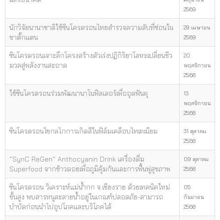
2569
นักวิจัยนานาชาติใช้ซินโครตรอนไทยสำรวจความลับที่ซ่อนใน
29 เมษายน
ขาตั๊กแตน
2569
ซินโครตรอนเจาะลึกโครงสร้างตัวเร่งปฏิกิริยาโลหะเปลี่ยนชีว
20
มวลสู่พลังงานสะอาด
พฤศจิกายน
2568
ใช้ซินโครตรอนร่วมพัฒนานาโนฟิลเลอร์เพื่ออุดฟันผุ
13
พฤศจิกายน
2568
ซินโครตรอนไขกลไกการเกิดสีในฟิล์มเคลือบไทเทเนียม
31 ตุลาคม
2568
“SynC ReGen” Anthocyanin Drink เครื่องดื่ม
09 ตุลาคม
Superfood จากข้าวดอยเพื่อภูมิคุ้มกันและการฟื้นฟูสุขภาพ
2568
ซินโครตรอน วิเคราะห์แม่น้ำกก จ.เชียงราย ด้วยเทคนิคใหม่
05
ขั้นสูง พบสารหนูละลายน้ำอยู่ในเกณฑ์ปลอดภัย-สามารถ
กันยายน
บำบัดก่อนนำไปอุปโภคและบริโภคได้
2568