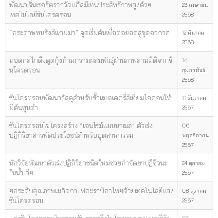
พัฒนาเซ็นเซอร์ตรวจวัดแก๊สมีเทนประสิทธิภาพสูงด้วย
23 เมษายน
เทคโนโลยีซินโครตรอน
2568
“กระดาษทนรังสีแกมมา” จุดเริ่มต้นเพื่อต่อยอดสู่ชุดอวกาศ
12 มีนาคม
2568
ถอดกลไกดึงดูดกุ้งก้ามกรามผสมพันธุ์ผ่านภาพสามมิติจากซิ
14
นโครตรอน
กุมภาพันธ์
2568
ซินโครตรอนพัฒนาวัสดุสำหรับขั้วแบตเตอรี่ลิเทียมไอออนให้
11 ธันวาคม
มีต้นทุนต่ำ
2567
ซินโครตรอนไขโครงสร้าง “เอนไซม์แมนนาเนส” ตัวเร่ง
06
ปฏิกิริยาสารพัดประโยชน์สำหรับอุตสาหกรรม
พฤศจิกายน
2567
นักวิจัยพัฒนาตัวเร่งปฏิกิริยาชนิดใหม่ช่วยกำจัดยาปฏิชีวนะ
24 ตุลาคม
ในน้ำเสีย
2567
ยกระดับคุณภาพเมล็ดกาแฟอะราบิกาไทยด้วยเทคโนโลยีแสง
08 ตุลาคม
ซินโครตรอน
2567