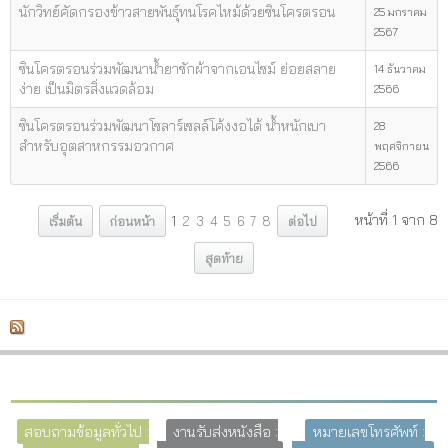
นักวิทย์คัดกรองข้าวสายพันธุ์ทนโรคไหม้ด้วยซินโครตรอน
25 มกราคม
2567
ซินโครตรอนร่วมพัฒนาน้ำยาซักผ้าจากเอนไซม์ ย่อยสลาย
14 ธันวาคม
ง่าย เป็นมิตรสิ่งแวดล้อม
2566
ซินโครตรอนร่วมพัฒนาโซลาร์เซลล์โค้งงอได้ น้ำหนักเบา
28
สำหรับอุตสาหกรรมอวกาศ
พฤศจิกายน
2566
หน้าที่ 1 จาก 8
เริ่มต้น
ก่อนหน้า
1
2
3
4
5
6
7
8
ต่อไป
สุดท้าย
สอบถามข้อมูลทั่วไป :
งานรับส่งหนังสือ :
หมายเลขโทรศัพท์ :