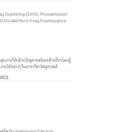
ray Scattering (SAXS), Photoemission
(XAS) และ Micro X-ray Fluorescence
านวิจัยด้านวัสดุศาสตร์และด้านอื่นๆ
โดยผู้
งานวิจัยต่างๆ
ในสาขาวิชาวัสดุศาสตร์
1603
เทคนิค Photoemission Electron