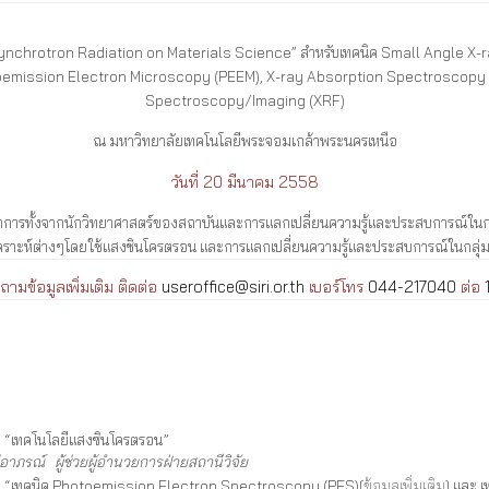
Synchrotron Radiation on Materials Science” สำหรับเทคนิค Small Angle X-
oemission Electron Microscopy (PEEM), X-ray Absorption Spectroscopy 
Spectroscopy/Imaging (XRF)
ณ มหาวิทยาลัยเทคโนโลยีพระจอมเกล้าพระนครเหนือ
วันที่ 20 มีนาคม 2558
งจากนักวิทยาศาสตร์ของสถาบันและการแลกเปลี่ยนความรู้และประสบการณ์ในกลุ่มง
คราะห์ต่างๆ
โดยใช้แสงซินโครตรอน
และการแลกเปลี่ยนความรู้และประสบการณ์ในกลุ่ม
ามข้อมูลเพิ่มเติม ติดต่อ
useroffice@siri.or.th
เบอร์โทร
044-217040
ต่อ
ง “เทคโนโลยีแสงซินโครตรอน”
ภู่อาภรณ์ ผู้ช่วยผู้อำนวยการฝ่ายสถานี
วิจัย
อง “เทคนิค Photoemission Electron Spectroscopy (PES)[
ข้อมูลเพิ่มเติม
] และ 