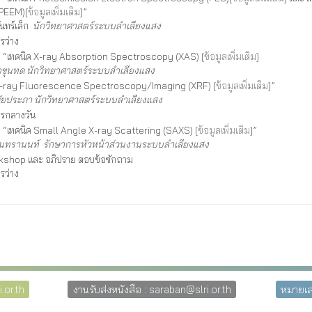
PEEM)[
ข้อมูลเพิ่มเติม
]”
นทร์เล็ก
นักวิทยาศาสตร์ระบบลำเลียงแสง
รว่าง
อง “เทคนิค X-ray Absorption Spectroscopy (XAS) [
ข้อมูลเพิ่มเติม
]
ิจขุนทด
นักวิทยาศาสตร์ระบบลำเลียงแสง
 X-ray Fluorescence Spectroscopy/Imaging (XRF) [
ข้อมูลเพิ่มเติม
]”
 ชัยประภา
นักวิทยาศาสตร์ระบบลำเลียงแสง
รกลางวัน
อง “เทคนิค Small Angle X-ray Scattering (SAXS) [
ข้อมูลเพิ่มเติม
]”
สุนทรานนท์
รักษาการหัวหน้าส่วนงานระบบลำเลียงแสง
kshop และ อภิปราย ตอบข้อซักถาม
รว่าง
.or.th
งานรับส่งหนังสือ : saraban@slri.or.th
หมายเล