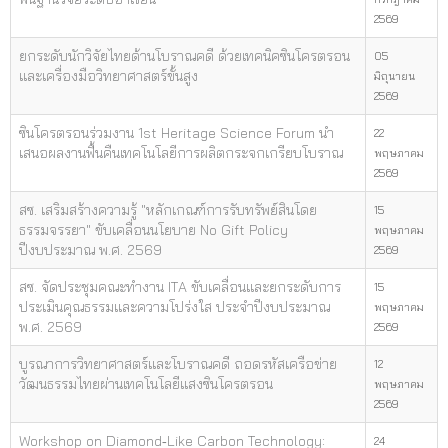
2569
ยกระดับนักวิจัยไทยด้านโบราณคดี ด้วยเทคนิคซินโครตรอน
05
และเครื่องมือวิทยาศาสตร์ขั้นสูง
มิถุนายน
2569
ซินโครตรอนร่วมงาน 1st Heritage Science Forum นำ
22
เสนอผลงานฟื้นคืนเทคโนโลยีการผลิตกระจกเกรียบโบราณ
พฤษภาคม
2569
สซ. เสริมสร้างความรู้ "หลักเกณฑ์การรับทรัพย์สินโดย
15
ธรรมจรรยา" ขับเคลื่อนนโยบาย No Gift Policy
พฤษภาคม
ปีงบประมาณ พ.ศ. 2569
2569
สซ. จัดประชุมคณะทำงาน ITA ขับเคลื่อนและยกระดับการ
15
ประเมินคุณธรรมและความโปร่งใส ประจำปีงบประมาณ
พฤษภาคม
พ.ศ. 2569
2569
บูรณาการวิทยาศาสตร์และโบราณคดี ถอดรหัสเครือข่าย
12
วัฒนธรรมไทยผ่านเทคโนโลยีแสงซินโครตรอน
พฤษภาคม
2569
Workshop on Diamond‑Like Carbon Technology:
24