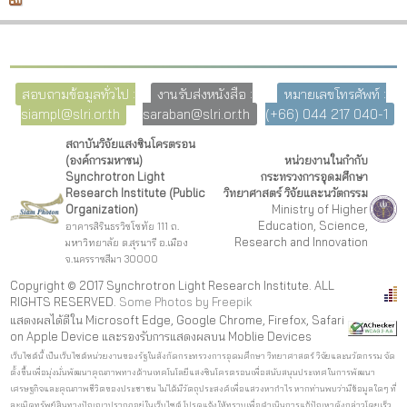
สอบถามข้อมูลทั่วไป :
งานรับส่งหนังสือ :
หมายเลขโทรศัพท์ :
siampl@slri.or.th
saraban@slri.or.th
(+66) 044 217 040-1
สถาบันวิจัยแสงซินโครตรอน
(องค์การมหาชน)
หน่วยงานในกำกับ
Synchrotron Light
กระทรวงการอุดมศึกษา
Research Institute (Public
วิทยาศาสตร์ วิจัยและนวัตกรรม
Organization)
Ministry of Higher
Education, Science,
อาคารสิรินธรวิชโชทัย 111 ถ.
Research and Innovation
มหาวิทยาลัย ต.สุรนารี อ.เมือง
จ.นครราชสีมา 30000
Copyright © 2017 Synchrotron Light Research Institute. ALL
RIGHTS RESERVED.
Some Photos by Freepi
k
แสดงผลได้ดีใน Microsoft Edge, Google Chrome, Firefox, Safari
on Apple Device และรองรับการแสดงผลบน Moblie Devices
เว็บไซต์นี้ เป็นเว็บไซต์หน่วยงานของรัฐในสังกัดกระทรวงการอุดมศึกษา วิทยาศาสตร์ วิจัยและนวัตกรรม จัด
ตั้งขึ้นเพื่อมุ่งมั่นพัฒนาคุณภาพทางด้านเทคโนโลยีแสงซินโครตรอนเพื่อสนับสนุนประเทศในการพัฒนา
เศรษฐกิจและคุณภาพชีวิตของประชาชน ไม่ได้มีวัตถุประสงค์เพื่อแสวงหากำไร หากท่านพบว่ามีข้อมูลใดๆ ที่
ละเมิดทรัพย์สินทางปัญญาปรากฏอยู่ในเว็บไซต์ โปรดแจ้งให้ทราบเพื่อดำเนินการแก้ปัญหาดังกล่าวโดยเร็ว