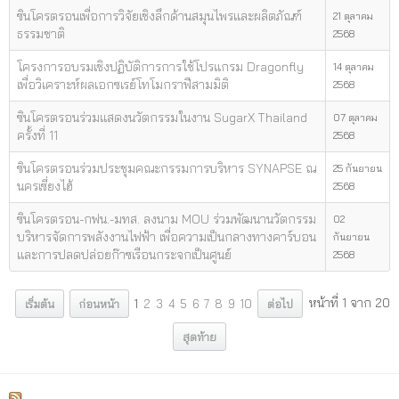
ซินโครตรอนเพื่อการวิจัยเชิงลึกด้านสมุนไพรและผลิตภัณฑ์
21 ตุลาคม
ธรรมชาติ
2568
โครงการอบรมเชิงปฏิบัติการการใช้โปรแกรม Dragonfly
14 ตุลาคม
เพื่อวิเคราะห์ผลเอกซเรย์โทโมกราฟีสามมิติ
2568
ซินโครตรอนร่วมแสดงนวัตกรรมในงาน SugarX Thailand
07 ตุลาคม
ครั้งที่ 11
2568
ซินโครตรอนร่วมประชุมคณะกรรมการบริหาร SYNAPSE ณ
25 กันยายน
นครเซี่ยงไฮ้
2568
ซินโครตรอน-กฟน.-มทส. ลงนาม MOU ร่วมพัฒนานวัตกรรม
02
บริหารจัดการพลังงานไฟฟ้า เพื่อความเป็นกลางทางคาร์บอน
กันยายน
และการปลดปล่อยก๊าซเรือนกระจกเป็นศูนย์
2568
หน้าที่ 1 จาก 20
เริ่มต้น
ก่อนหน้า
1
2
3
4
5
6
7
8
9
10
ต่อไป
สุดท้าย