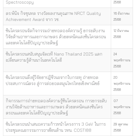
Spectroscopy
2568
ดร.พินิจ กิจขุนทด รางวัลผลงานคุณภาพ NRCT Quality
16 ธันวาคม
Achievement Award จาก วช.
2568
ซินโครตรอนจัดกิจกรรมถ่ายทอดองค์ความรู้ ยกระดับงาน
12 ธันวาคม
วิจัยด้านอาหารและการเกษตร ด้วยเทคนิคแสงซินโครตรอน
2568
และเทคโนโลยีปัญญาประดิษฐ์
ซินโครตรอนสนับสนุนจัดเวที Nano Thailand 2025 แลก
24
เปลี่ยนความรู้ด้านนาโนเทคโนโลยี
พฤศจิกายน
2568
ซินโครตรอนดึงผู้วิจัยยาปฏิชีวนะจากใบกระทุ ถ่ายทอด
20
ประสบการณ์ตรง สู่การต่อยอดสมุนไพรไทยเชิงพาณิชย์
พฤศจิกายน
2568
กิจกรรมการถ่ายทอดองค์ความรู้ซินโครตรอน การยกระดับ
07
งานวิจัยด้านอาหารและการเกษตร ด้วยเทคนิคแสงซินโคร
พฤศจิกายน
ตรอนและเทคโนโลยีปัญญาประดิษฐ์
2568
ซินโครตรอนนำเสนอความก้าวหน้าโครงการ 3 GeV ในการ
29 ตุลาคม
ประชุมคณะกรรมการอาเซียนด้าน วทน. COSTI88
2568