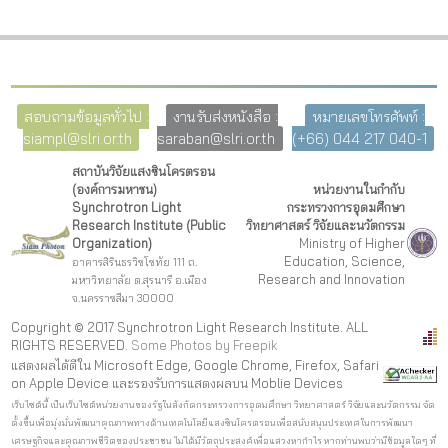
สอบถามข้อมูลทั่วไป :
งานรับส่งหนังสือ :
หมายเลขโทรศัพท์ :
siampl@slri.or.th
saraban@slri.or.th
(+66) 044 217 040-1
สถาบันวิจัยแสงซินโครตรอน
(องค์การมหาชน)
หน่วยงานในกำกับ
Synchrotron Light
กระทรวงการอุดมศึกษา
Research Institute (Public
วิทยาศาสตร์ วิจัยและนวัตกรรม
Organization)
Ministry of Higher
Education, Science,
อาคารสิรินธรวิชโชทัย 111 ถ.
Research and Innovation
มหาวิทยาลัย ต.สุรนารี อ.เมือง
จ.นครราชสีมา 30000
Copyright © 2017 Synchrotron Light Research Institute. ALL
RIGHTS RESERVED.
Some Photos by Freepi
k
แสดงผลได้ดีใน Microsoft Edge, Google Chrome, Firefox, Safari
on Apple Device และรองรับการแสดงผลบน Moblie Devices
เว็บไซต์นี้ เป็นเว็บไซต์หน่วยงานของรัฐในสังกัดกระทรวงการอุดมศึกษา วิทยาศาสตร์ วิจัยและนวัตกรรม จัด
ตั้งขึ้นเพื่อมุ่งมั่นพัฒนาคุณภาพทางด้านเทคโนโลยีแสงซินโครตรอนเพื่อสนับสนุนประเทศในการพัฒนา
เศรษฐกิจและคุณภาพชีวิตของประชาชน ไม่ได้มีวัตถุประสงค์เพื่อแสวงหากำไร หากท่านพบว่ามีข้อมูลใดๆ ที่