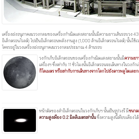
เครื่องเร่งอนุภาคแนววงกลมของเครื่องกำเนิดแสงสยามนั้นมีความยาวเส้นรอบวง 43 เ
อิเล็กตรอนโวลต์) ไปเป็นอิเล็กตรอนพลังงานสูง (1,000 ล้านอิเล็กตรอนโวลต์) นั้นใช้เว
โคจรอยู่ในวงเครื่องเร่งอนุภาคแนววงกลมประมาณ 4 ล้านรอบ
วงกักเก็บอิเล็กตรอนของเครื่องกำเนิดแสงสยามนั้นมี
ความยาว
เครื่องฯ ซึ่งเท่ากับ 11 ชั่วโมงนั้นอิเล็กตรอนจะเดินทางในวงกักเ
กิโลเมตร หรือเท่ากับการเดินทางจากโลกไปยังดาวพลูโตและกลั
หน้าตัดของลำอิเล็กตรอนในวงกักเก็บฯ นั้นเป็นรูปวงรี มี
ขนาดเ
ความสูงเพียง 0.2 มิลลิเมตรเท่านั้น
ซึ่งความสูงนี้เทียบเคียง