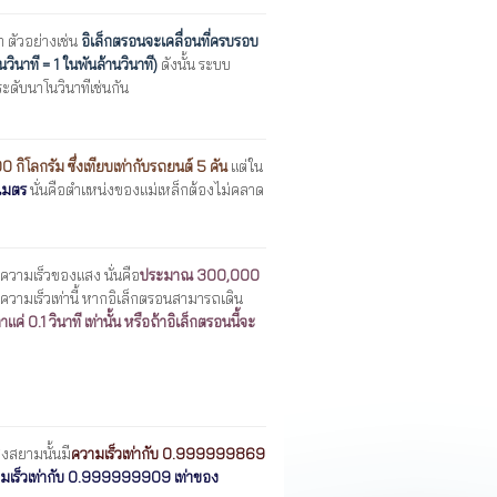
ก ตัวอย่างเช่น
อิเล็กตรอนจะเคลื่อนที่ครบรอบ
นวินาที = 1 ในพันล้านวินาที)
ดังนั้น ระบบ
ดับนาโนวินาทีเช่นกัน
0 กิโลกรัม ซึ่งเทียบเท่ากับรถยนต์ 5 คัน
แต่ใน
ิเมตร
นั่นคือตำแหน่งของแม่เหล็กต้องไม่คลาด
าความเร็วของแสง นั่นคือ
ประมาณ 300,000
ยความเร็วเท่านี้ หากอิเล็กตรอนสามารถเดิน
่ 0.1 วินาที เท่านั้น หรือถ้าอิเล็กตรอนนี้จะ
สงสยามนั้นมี
ความเร็วเท่ากับ 0.999999869
ามเร็วเท่ากับ 0.999999909 เท่าของ