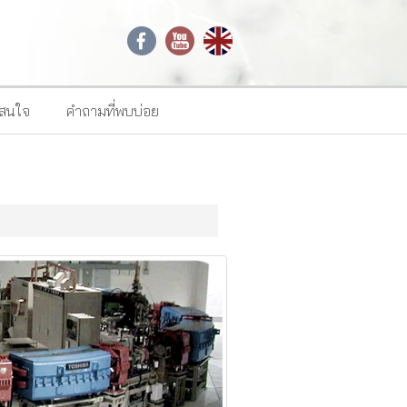
าสนใจ
คำถามที่พบบ่อย