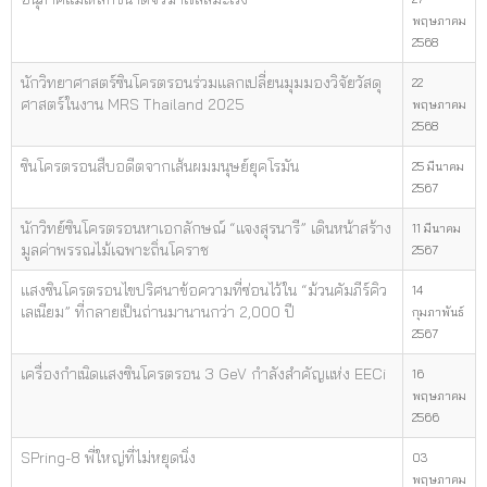
พฤษภาคม
2568
นักวิทยาศาสตร์ซินโครตรอนร่วมแลกเปลี่ยนมุมมองวิจัยวัสดุ
22
ศาสตร์ในงาน MRS Thailand 2025
พฤษภาคม
2568
ซินโครตรอนสืบอดีตจากเส้นผมมนุษย์ยุคโรมัน
25 มีนาคม
2567
นักวิทย์ซินโครตรอนหาเอกลักษณ์ “แจงสุรนารี” เดินหน้าสร้าง
11 มีนาคม
มูลค่าพรรณไม้เฉพาะถิ่นโคราช
2567
แสงซินโครตรอนไขปริศนาข้อความที่ซ่อนไว้ใน “ม้วนคัมภีร์คิว
14
เลเนียม” ที่กลายเป็นถ่านมานานกว่า 2,000 ปี
กุมภาพันธ์
2567
เครื่องกำเนิดแสงซินโครตรอน 3 GeV กำลังสำคัญแห่ง EECi
16
พฤษภาคม
2566
SPring-8 พี่ใหญ่ที่ไม่หยุดนิ่ง
03
พฤษภาคม