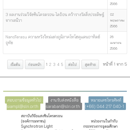
2566
3 ผลงานร่วมวิจัยซินโครตรอน-ไลอ้อน คว้ารางวัลสิ่งประดิษฐ์
02
จากเจนีวา
พฤษภาคม
2566
NanoTerasu ความหวังใหม่แห่งภูมิภาคโทโฮคุแดนอาทิตย์
26
อุทัย
เมษายน
2566
หน้าที่ 1 จาก 5
เริ่มต้น
ก่อนหน้า
1
2
3
4
5
ต่อไป
สุดท้าย
สอบถามข้อมูลทั่วไป :
งานรับส่งหนังสือ :
หมายเลขโทรศัพท์ :
siampl@slri.or.th
saraban@slri.or.th
(+66) 044 217 040-1
สถาบันวิจัยแสงซินโครตรอน
(องค์การมหาชน)
หน่วยงานในกำกับ
Synchrotron Light
กระทรวงการอุดมศึกษา