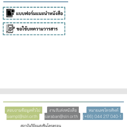
สอบถามข้อมูลทั่วไป :
งานรับส่งหนังสือ :
หมายเลขโทรศัพท์ :
siampl@slri.or.th
saraban@slri.or.th
(+66) 044 217 040-1
สถาบันวิจัยแสงซินโครตรอน