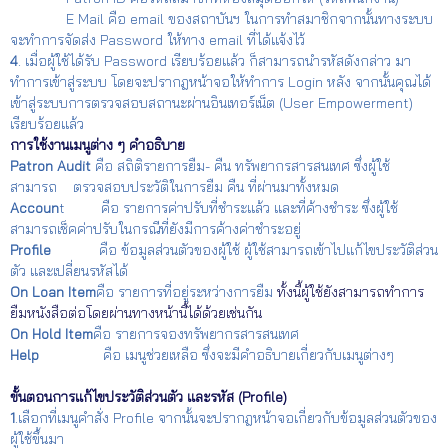
E Mail คือ email ของสถาบันฯ ในการทำสมาชิกจากนั้นทางระบบ
จะทำการจัดส่ง Password ให้ทาง email ที่ได้แจ้งไว้
4
. เมื่อผู้ใช้ได้รับ Password เรียบร้อยแล้ว ก็สามารถนำรหัสดังกล่าว มา
ทำการเข้าสู่ระบบ โดยจะปรากฎหน้าจอให้ทำการ Login หลัง จากนั้นคุณได้
เข้าสู่ระบบการตรวจสอบสถานะผ่านอินเทอร์เน็ต (User Empowerment)
เรียบร้อยแล้ว
การใช้งานเมนูต่าง ๆ คำอธิบาย
Patron Audit
คือ สถิติรายการยืม- คืน ทรัพยากรสารสนเทศ ซึ่งผู้ใช้
สามารถ ตรวจสอบประวัติในการยืม คืน ที่ผ่านมาทั้งหมด
Accoun
t คือ รายการค่าปรับที่ชำระแล้ว และที่ค้างชำระ ซึ่งผู้ใช้
สามารถเช็คค่าปรับในกรณีที่ยังมีการค้างค่าชำระอยู่
Profile
คือ ข้อมูลส่วนตัวของผู้ใช้ ผู้ใช้สามารถเข้าไปแก้ไขประวัติส่วน
ตัว และเปลี่ยนรหัสได้
On Loan
Item
คือ รายการที่อยู่ระหว่างการยืม
ทั้งนี้ผู้ใช้ยังสามารถทำการ
ยืมหนังสือต่อโดยผ่านทางหน้านี้ได้ด้วยเช่นกัน
On Hold
Item
คือ รายการจองทรัพยากรสารสนเทศ
Help
คือ เมนูช่วยเหลือ ซึ่งจะมีคำอธิบายเกี่ยวกับเมนูต่างๆ
ขั้นตอนการแก้ไขประวัติส่วนตัว และรหัส (Profile)
1
.เลือกที่เมนูคำสั่ง
Profile จากนั้นจะปรากฎหน้าจอเกี่ยวกับข้อมูลส่วนตัวของ
ผู้ใช้ขึ้นมา