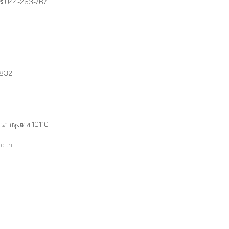
ทร.044-263-767
-832
นา กรุงเทพ 10110
o.th