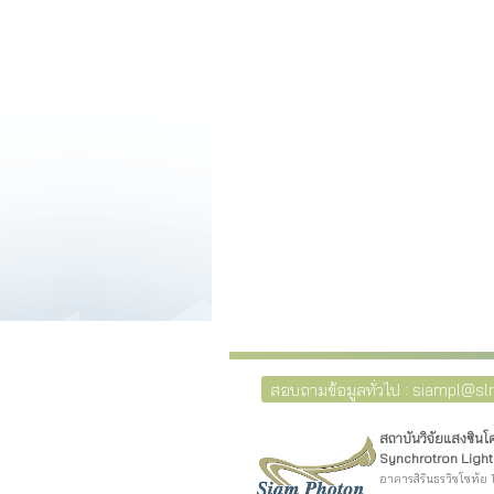
สอบถามข้อมูลทั่วไป : siampl@slri
สถาบันวิจัยแสงซิน
Synchrotron Light 
อาคารสิรินธรวิชโชทัย 1