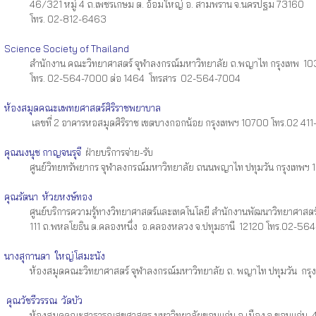
46/321 หมู่ 4 ถ.เพชรเกษม ต. อ้อมใหญ่ อ. สามพราน จ.นครปฐม 73160
โทร. 02-812-6463
Science Society of Thailand
สำนักงาน คณะวิทยาศาสตร์ จุฬาลงกรณ์มหาวิทยาลัย ถ.พญาไท กรุงเทพ 1
โทร. 02-564-7000 ต่อ 1464 โทรสาร 02-564-7004
ห้องสมุดคณะแพทยศาสตร์ศิริราชพยาบาล
เลขที่ 2 อาคารหอสมุดศิริราช เขตบางกอกน้อย กรุงเทพฯ 10700 โทร.02 411
คุณนงนุช กาญจนรุจี
ฝ่ายบริการจ่าย-รับ
ศูนย์วิทยทรัพยากร จุฬาลงกรณ์มหาวิทยาลัย ถนนพญาไท ปทุมวัน กรุงเทพ
คุณรัตนา ห้วยหงษ์ทอง
ศูนย์บริการความรู้ทางวิทยาศาสตร์และเทคโนโลยี สำนักงานพัฒนาวิทยาศาสตร์
111 ถ.พหลโยธิน ต.คลองหนึ่ง อ.คลองหลวง จ.ปทุมธานี 12120 โทร.02-56
นางสุกานดา ใหญ่โสมะนัง
ห้องสมุดคณะวิทยาศาสตร์ จุฬาลงกรณ์มหาวิทยาลัย ถ. พญาไท ปทุมวัน กรุ
คุณวัชรีวรรณ วัดบัว
ห้องสมุดคณะสาธารณสุขศาสตร มหาวิทยาลัยขอนแก่น อ.เมือง จ.ขอนแก่น