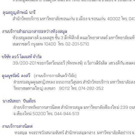
คุณจรูญลักษณ์ นารี
สำนักวิทยบริการ มหาวิทยาลัยขอนแก่น อ.เมือง จ.ขอนแก่น 40002 โทร. 
งานบริการสำเนาเอกสารระหว่างห้องสมุด
ห้องสมุดสตางค์ มงคลสุข ชั้น 3 ตึกฟิสิกส์ คณะวิทยาศาสตร์ มหาวิทยาลัยมหิ
เขตราชเทวี กรุงเทพ 10400 โทร. 02-201-5710
บริษัท ลอว์ ไดเจสท์ จำกัด
39/200-201 ซอยกวีเหวียนระวี (พิพรพงษ์) ถ.วิภาวดีรังสิต แขวงสีกัน เขตคอ
คุณนุชรัตน์ คงสวี
(งานบริการการค้นคว้าวิจัย)
ฝ่ายหอสมุดคุณหญิงหลง อรรถกระวีสุนทร สำนักวิทยบริการ มหาวิทยาลัยสง
วิทยาเขตหาดใหญ่ สงขลา 90112 โทร. 074-282-352
นางนันทยา ปันเทียร
ฝ่ายบริการทรัพยากรสารนิเทศ สำนักหอสมุด มหาวิทยาลัยเชียงใหม่ 239 ถนนห
จ.เชียงใหม่ 50200 โทร. 044-944-513
งานบริการสารนิเทศ
หอสมุด พระราชวังสนามจันทร์ สำนักหอสมุดกลาง มหาวิทยาลัยศิลปากร 