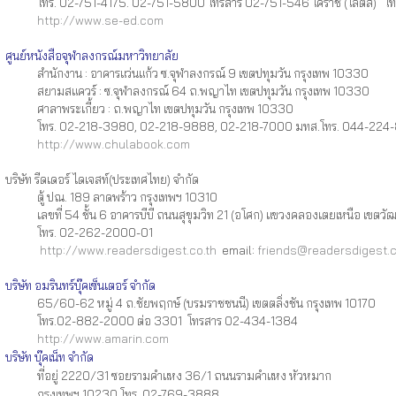
โทร. 02-751-4175. 02-751-5800 โทรสาร 02-751-546 โคราช (โลตัส) โ
http://www.se-ed.com
ศูนย์หนังสือจุฬาลงกรณ์มหาวิทยาลัย
สำนักงาน : อาคารแว่นแก้ว ซ.จุฬาลงกรณ์ 9 เขตปทุมวัน กรุงเทพ 10330
สยามสแควร์ : ซ.จุฬาลงกรณ์ 64 ถ.พญาไท เขตปทุมวัน กรุงเทพ 10330
ศาลาพระเกี้ยว : ถ.พญาไท เขตปทุมวัน กรุงเทพ 10330
โทร. 02-218-3980, 02-218-9888, 02-218-7000 มทส.โทร. 044-224
http://www.chulabook.com
บริษัท รีดเดอร์ ไดเจสท์(ประเทศไทย) จำกัด
ตู้ ปณ. 189 ลาดพร้าว กรุงเทพฯ 10310
เลขที่ 54 ชั้น 6 อาคารบีบี ถนนสุขุมวิท 21 (อโศก) แขวงคลองเตยเหนือ เขตวัฒ
โทร. 02-262-2000-01
http://www.readersdigest.co.th
email:
friends@readersdigest.c
บริษัท อมรินทร์บุ๊คเซ็นเตอร์ จำกัด
65/60-62 หมู่ 4 ถ.ชัยพฤกษ์ (บรมราชชนนี) เขตตลิ่งชัน กรุงเทพ 10170
โทร.02-882-2000 ต่อ 3301 โทรสาร 02-434-1384
http://www.amarin.com
บริษัท บุ๊คเน็ท จำกัด
ที่อยู่ 2220/31 ซอยรามคำแหง 36/1 ถนนรามคำแหง หัวหมาก
กรุงเทพฯ 10230 โทร. 02-769-3888