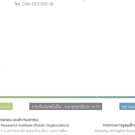
โทร. 034-253-910-19
.
.or.th
งานรับส่งหนังสือ : saraban@slri.or.th
หมายเล
โครตรอน (องค์การมหาชน)
Research Institute (Public Organization)
กระทรวงการอุดมศึกษ
Ministry of Higher Edu
11 ถ. มหาวิทยาลัย ต.สุรนารี อ.เมือง จ.นครราชสีมา