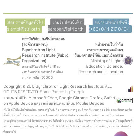
สอบถามข้อมูลทั่วไป :
งานรับส่งหนังสือ :
หมายเลขโทรศัพท์ :
siampl@slri.or.th
saraban@slri.or.th
(+66) 044 217 040-1
สถาบันวิจัยแสงซินโครตรอน
(องค์การมหาชน)
หน่วยงานในกำกับ
Synchrotron Light
กระทรวงการอุดมศึกษา
Research Institute (Public
วิทยาศาสตร์ วิจัยและนวัตกรรม
Organization)
Ministry of Higher
Education, Science,
อาคารสิรินธรวิชโชทัย 111 ถ.
Research and Innovation
มหาวิทยาลัย ต.สุรนารี อ.เมือง
จ.นครราชสีมา 30000
Copyright © 2017 Synchrotron Light Research Institute. ALL
RIGHTS RESERVED.
Some Photos by Freepi
k
แสดงผลได้ดีใน Microsoft Edge, Google Chrome, Firefox, Safari
on Apple Device และรองรับการแสดงผลบน Moblie Devices
เว็บไซต์นี้ เป็นเว็บไซต์หน่วยงานของรัฐในสังกัดกระทรวงการอุดมศึกษา วิทยาศาสตร์ วิจัยและนวัตกรรม จัด
ตั้งขึ้นเพื่อมุ่งมั่นพัฒนาคุณภาพทางด้านเทคโนโลยีแสงซินโครตรอนเพื่อสนับสนุนประเทศในการพัฒนา
เศรษฐกิจและคุณภาพชีวิตของประชาชน ไม่ได้มีวัตถุประสงค์เพื่อแสวงหากำไร หากท่านพบว่ามีข้อมูลใดๆ ที่
ละเมิดทรัพย์สินทางปัญญาปรากฏอยู่ในเว็บไซต์ โปรดแจ้งให้ทราบเพื่อดำเนินการแก้ปัญหาดังกล่าวโดยเร็ว
ที่สุดต่อไป