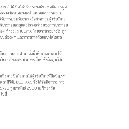
ชน) ได้เปิดให้บริการทางด้านเทคนิคการดูด
ิคการตรวจวัดมาอย่างสม่ำเสมอและการสะสม
ับการยอมรับจากเครือข่ายกลุ่มผู้ใช้บริการ
์องค์ประกอบธาตุและโครงสร้างของสารประกอบ
.s-1 ที่กระแส 100mA โดยสารตัวอย่างไม่ถูก
แบบส่องผ่านและการตรวจวัดแบบฟลูโอเรส
ด้หลากหลายสาขา ทั้งนี้ เพื่อรองรับการให้
ิทยาลัยและหน่วยงานอื่นๆ ซึ่งมีกลุ่มวิจัย
ึงการเปิดโอกาสให้ผู้ใช้บริการที่ติดปัญหา
องสถานีวิจัย BL8: XAS จึงได้จัดกิจกรรมการ
่ 27-28 กุมภาพันธ์ 2560 ณ วิทยาลัย
ไปนี้