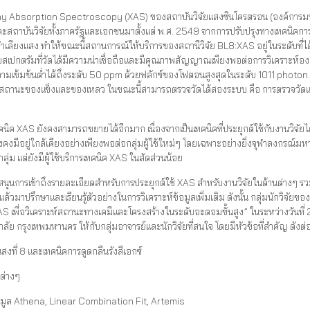
-ray Absorption Spectroscopy (XAS) ของสถาบันวิจัยแสงซินโครตรอน (องค์การมหา
าและสถาบันวิจัยทั้งภาครัฐและเอกชนมาตั้งแต่ พ.ศ. 2549 จากการปรับปรุงทางเทคน
ลียงแสง ทำให้ขณะนี้สถานการณ์ให้บริการของสถานีวิจัย BL8:XAS อยู่ในระดับที่ได้ร
ยสเปกตรัมที่วัดได้มีความน่าเชื่อถือและมีคุณภาพสัญญาณเพียงพอต่อการวิเคราะห
ความเข้มข้นต่ำได้ถึงระดับ 50 ppm ด้วยฟลักซ์ของโฟตอนสูงสุดในระดับ 1011 photon
ในสถานะของแข็งและของเหลว ในขณะนี้สามารถตรวจวัดได้สองระบบ คือ การตรวจวัด
บเทคนิค XAS ยังคงสามารถขยายได้อีกมาก เนื่องจากเป็นเทคนิคที่ประยุกต์ใช้กับงานวิจัยไ
คงมีอยู่ใกล้เคียงอย่างเพียงพอต่อกลุ่มผู้ใช้ใหม่ๆ โดยเฉพาะอย่างยิ่งจุฬาลงกรณ์มหาว
ุ่ม แต่ยังมีผู้ใช้บริการเทคนิค XAS ในสัดส่วนน้อย
สนุนการเข้าถึงรายละเอียดสำหรับการประยุกต์ใช้ XAS สำหรับงานวิจัยในด้านต่างๆ รวมถ
แล้วมาปรึกษาและเรียนรู้ตัวอย่างในการวิเคราะห์ข้อมูลเพิ่มเติม ดังนั้น กลุ่มนักวิจัยข
XAS เพื่อวิเคราะห์สถานะทางเคมีและโครงสร้างในระดับอะตอมขั้นสูง” ในระหว่างวันที
ัย กรุงเทพมหานคร ให้กับกลุ่มอาจารย์และนักวิจัยที่สนใจ โดยมีหัวข้อที่สำคัญ ดังต่อ
งที่ 8 และเทคนิคการดูดกลืนรังสีเอกซ์
าต่างๆ
้อมูล Athena, Linear Combination Fit, Artemis