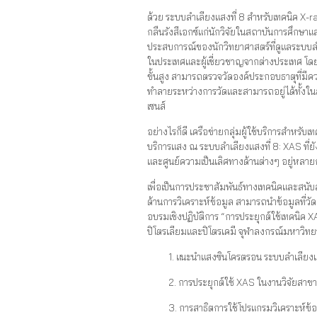
ด้วย ระบบลำเลียงแสงที่ 8 สำหรับเทคนิค X
กลืนรังสีเอกซ์แก่นักวิจัยในสถาบันการศึกษ
ประสบการณ์ของนักวิทยาศาสตร์ที่ดูแลระบบลำเ
ในประเทศและผู้เชี่ยวชาญจากต่างประเทศ โด
ขั้นสูง สามารถตรวจวัดองค์ประกอบธาตุที่มี
ทำลายระหว่างการวัดและสามารถอยู่ได้ทั้ง
เซนส์
อย่างไรก็ดี เครือข่ายกลุ่มผู้ใช้บริการสำหรั
บริการแสง ณ ระบบลำเลียงแสงที่ 8: XAS ที่ยัง
และศูนย์ความเป็นเลิศทางด้านต่างๆ อยู่หลายกล
เพื่อเป็นการประชาสัมพันธ์ทางเทคนิคและสนับ
ด้านการวิเคราะห์ข้อมูล สามารถนำข้อมูลที่วัด
อบรมเชิงปฏิบัติการ “การประยุกต์ใช้เทคนิค 
ปิโตรเลียมและปิโตรเคมี จุฬาลงกรณ์มหาวิทยาล
1. แนะนำแสงซินโครตรอน ระบบลำเลียงแส
2. การประยุกต์ใช้ XAS ในงานวิจัยสาข
3. การสาธิตการใช้โปรแกรมวิเคราะห์ข