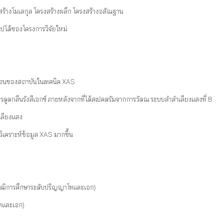
สร้างโมเลกุล โครงสร้างผลึก โครงสร้างอสัณฐาน
ปได้ของโครงการวิจัยใหม่
ตรอนของสถาบันในเทคนิค XAS
ิคการดูดกลืนรังสีเอกซ์ ภายหลังจากที่ได้สเปคตรัมจากการวัดณ ระบบลำลำเลียงแสงที่ 8
ำเลียงแสง
วิเคราะห์ข้อมูล XAS มากขึ้น
 (วุฒิการศึกษาระดับปริญญาโทและเอก)
โทและเอก)