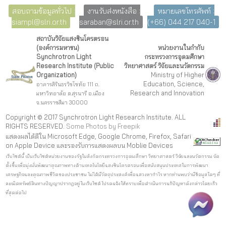
สอบถามข้อมูลทั่วไป :
งานรับส่งหนังสือ :
หมายเลขโทรศัพท์ :
siampl@slri.or.th
saraban@slri.or.th
(+66) 044 217 040-1
สถาบันวิจัยแสงซินโครตรอน
(องค์การมหาชน)
หน่วยงานในกำกับ
Synchrotron Light
กระทรวงการอุดมศึกษา
Research Institute (Public
วิทยาศาสตร์ วิจัยและนวัตกรรม
Organization)
Ministry of Higher
Education, Science,
อาคารสิรินธรวิชโชทัย 111 ถ.
Research and Innovation
มหาวิทยาลัย ต.สุรนารี อ.เมือง
จ.นครราชสีมา 30000
Copyright © 2017 Synchrotron Light Research Institute. ALL
RIGHTS RESERVED.
Some Photos by Freepi
k
แสดงผลได้ดีใน Microsoft Edge, Google Chrome, Firefox, Safari
on Apple Device และรองรับการแสดงผลบน Moblie Devices
เว็บไซต์นี้ เป็นเว็บไซต์หน่วยงานของรัฐในสังกัดกระทรวงการอุดมศึกษา วิทยาศาสตร์ วิจัยและนวัตกรรม จัด
ตั้งขึ้นเพื่อมุ่งมั่นพัฒนาคุณภาพทางด้านเทคโนโลยีแสงซินโครตรอนเพื่อสนับสนุนประเทศในการพัฒนา
เศรษฐกิจและคุณภาพชีวิตของประชาชน ไม่ได้มีวัตถุประสงค์เพื่อแสวงหากำไร หากท่านพบว่ามีข้อมูลใดๆ ที่
ละเมิดทรัพย์สินทางปัญญาปรากฏอยู่ในเว็บไซต์ โปรดแจ้งให้ทราบเพื่อดำเนินการแก้ปัญหาดังกล่าวโดยเร็ว
ที่สุดต่อไป