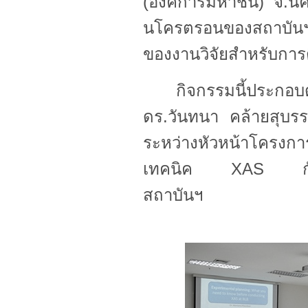
(องค์การมหาชน) จ.นคร
นโครตรอนของสถาบันฯ
ของงานวิจัยสำหรับการตีพ
กิจกรรมนี้ประกอ
ดร.วันทนา คล้ายสุบร
ระหว่างหัวหน้าโครงก
เทคนิค XAS กับทีม
สถาบันฯ