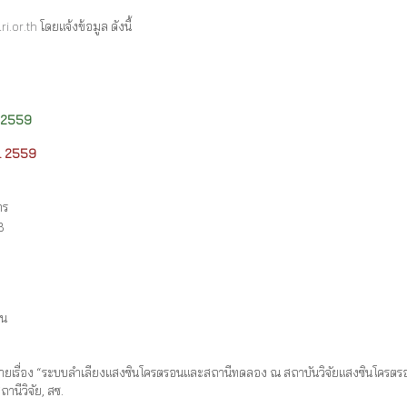
i.or.th
โดยแจ้งข้อมูล ดังนี้
.ย. 2559
ย. 2559
าร
3
ยน
ยเรื่อง “ระบบลำเลียงแสงซินโครตรอนและสถานีทดลอง ณ สถาบันวิจัยแสงซินโครตรอน” โ
านีวิจัย, สซ.