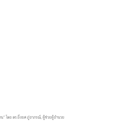
ดย ดร.ยิ่งยศ ภู่อาภรณ์, ผู้ช่วยผู้อำนวย