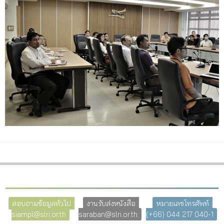
สอบถามข้อมูลทั่วไป :
งานรับส่งหนังสือ :
หมายเลขโทรศัพท์ :
siampl@slri.or.th
saraban@slri.or.th
(+66) 044 217 040-1