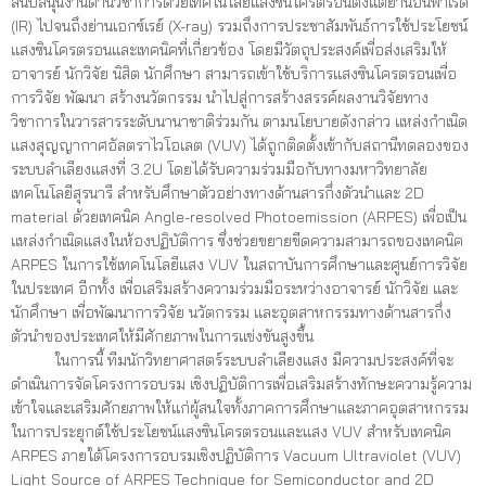
สนับสนุนงานด้านวิชาการด้วยเทคโนโลยีแสงซินโครตรอนตั้งแต่ย่านอินฟาเรด
(IR) ไปจนถึงย่านเอกซ์เรย์ (X-ray) รวมถึงการประชาสัมพันธ์การใช้ประโยชน์
แสงซินโครตรอนและเทคนิคที่เกี่ยวข้อง โดยมีวัตถุประสงค์เพื่อส่งเสริมให้
อาจารย์ นักวิจัย นิสิต นักศึกษา สามารถเข้าใช้บริการแสงซินโครตรอนเพื่อ
การวิจัย พัฒนา สร้างนวัตกรรม นำไปสู่การสร้างสรรค์ผลงานวิจัยทาง
วิชาการในวารสารระดับนานาชาติร่วมกัน ตามนโยบายดังกล่าว แหล่งกำเนิด
แสงสุญญากาศอัลตราไวโอเลต (VUV) ได้ถูกติดตั้งเข้ากับสถานีทดลองของ
ระบบลำเลียงแสงที่ 3.2U โดยได้รับความร่วมมือกับทางมหาวิทยาลัย
เทคโนโลยีสุรนารี สำหรับศึกษาตัวอย่างทางด้านสารกึ่งตัวนำและ 2D
material ด้วยเทคนิค Angle-resolved Photoemission (ARPES) เพื่อเป็น
แหล่งกำเนิดแสงในห้องปฏิบัติการ ซึ่งช่วยขยายขีดความสามารถของเทคนิค
ARPES ในการใช้เทคโนโลยีแสง VUV ในสถาบันการศึกษาและศูนย์การวิจัย
ในประเทศ อีกทั้ง เพื่อเสริมสร้างความร่วมมือระหว่างอาจารย์ นักวิจัย และ
นักศึกษา เพื่อพัฒนาการวิจัย นวัตกรรม และอุตสาหกรรมทางด้านสารกึ่ง
ตัวนำของประเทศให้มีศักยภาพในการแข่งขันสูงขึ้น
ในการนี้ ทีมนักวิทยาศาสตร์ระบบลำเลียงแสง มีความประสงค์ที่จะ
ดำเนินการจัดโครงการอบรม เชิงปฏิบัติการเพื่อเสริมสร้างทักษะความรู้ความ
เข้าใจและเสริมศักยภาพให้แก่ผู้สนใจทั้งภาคการศึกษาและภาคอุตสาหกรรม
ในการประยุกต์ใช้ประโยชน์แสงซินโครตรอนและแสง VUV สำหรับเทคนิค
ARPES ภายใต้โครงการอบรมเชิงปฏิบัติการ Vacuum Ultraviolet (VUV)
Light Source of ARPES Technique for Semiconductor and 2D