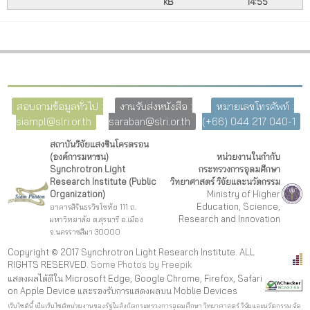
kB
14:55
สอบถามข้อมูลทั่วไป :
งานรับส่งหนังสือ :
หมายเลขโทรศัพท์ :
siampl@slri.or.th
saraban@slri.or.th
(+66) 044 217 040-1
สถาบันวิจัยแสงซินโครตรอน
(องค์การมหาชน)
หน่วยงานในกำกับ
Synchrotron Light
กระทรวงการอุดมศึกษา
Research Institute (Public
วิทยาศาสตร์ วิจัยและนวัตกรรม
Organization)
Ministry of Higher
Education, Science,
อาคารสิรินธรวิชโชทัย 111 ถ.
Research and Innovation
มหาวิทยาลัย ต.สุรนารี อ.เมือง
จ.นครราชสีมา 30000
Copyright © 2017 Synchrotron Light Research Institute. ALL
RIGHTS RESERVED.
Some Photos by Freepi
k
แสดงผลได้ดีใน Microsoft Edge, Google Chrome, Firefox, Safari
on Apple Device และรองรับการแสดงผลบน Moblie Devices
เว็บไซต์นี้ เป็นเว็บไซต์หน่วยงานของรัฐในสังกัดกระทรวงการอุดมศึกษา วิทยาศาสตร์ วิจัยและนวัตกรรม จัด