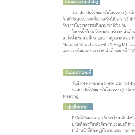
ที่มาและความสำคัญ
ด้วย สถาบันวิจัยแสงซินโครตรอน (องค์กา
โดยมีวัตถุประสงค์เพื่อส่งเสริมให้ อาจารย์ น
วิชาการในวารสารระดับนานาชาติร่วมกัน
ในการนี้ ทีมนักวิทยาศาสตร์ระบบลำเลียงแสง
สนใจทั้งภาคการศึกษาและภาคอุตสาหกรรมในการ
Material Structures with X-Ray Diffrac
และ สถานีทดลอง ณ ระบบลำเลียงแสงที่ 1.1W
วันเวลา/สถานที่
วันที่ 29 พฤษภาคม 2568 เวลา 08.45 
ณ สถาบันวิจัยแสงซินโครตรอน (องค์การ
Meeting)
กลุ่มเป้าหมาย
 นักวิจัยและอาจารย์มหาวิทยาลัยสังกั
 นักศึกษาที่กำลังศึกษาในระดับตรี โท แ
 เจ้าหน้าที่ห้องปฏิบัติการ และภาคเอก