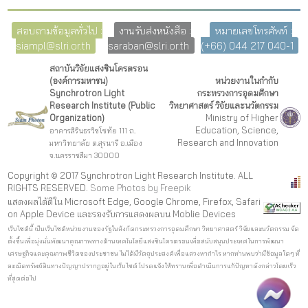
สอบถามข้อมูลทั่วไป :
งานรับส่งหนังสือ :
หมายเลขโทรศัพท์ :
siampl@slri.or.th
saraban@slri.or.th
(+66) 044 217 040-1
สถาบันวิจัยแสงซินโครตรอน
(องค์การมหาชน)
หน่วยงานในกำกับ
Synchrotron Light
กระทรวงการอุดมศึกษา
Research Institute (Public
วิทยาศาสตร์ วิจัยและนวัตกรรม
Organization)
Ministry of Higher
Education, Science,
อาคารสิรินธรวิชโชทัย 111 ถ.
Research and Innovation
มหาวิทยาลัย ต.สุรนารี อ.เมือง
จ.นครราชสีมา 30000
Copyright © 2017 Synchrotron Light Research Institute. ALL
RIGHTS RESERVED.
Some Photos by Freepi
k
แสดงผลได้ดีใน Microsoft Edge, Google Chrome, Firefox, Safari
on Apple Device และรองรับการแสดงผลบน Moblie Devices
เว็บไซต์นี้ เป็นเว็บไซต์หน่วยงานของรัฐในสังกัดกระทรวงการอุดมศึกษา วิทยาศาสตร์ วิจัยและนวัตกรรม จัด
ตั้งขึ้นเพื่อมุ่งมั่นพัฒนาคุณภาพทางด้านเทคโนโลยีแสงซินโครตรอนเพื่อสนับสนุนประเทศในการพัฒนา
เศรษฐกิจและคุณภาพชีวิตของประชาชน ไม่ได้มีวัตถุประสงค์เพื่อแสวงหากำไร หากท่านพบว่ามีข้อมูลใดๆ ที่
ละเมิดทรัพย์สินทางปัญญาปรากฏอยู่ในเว็บไซต์ โปรดแจ้งให้ทราบเพื่อดำเนินการแก้ปัญหาดังกล่าวโดยเร็ว
ที่สุดต่อไป