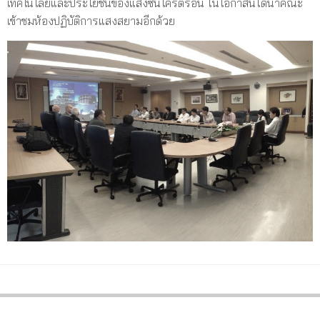
เทคโนโลยีและประโยชน์ของแสงซินโครตรอน ในโอกาสนี้ได้นำคณะ
เข้าชมห้องปฏิบัติการแสงสยามอีกด้วย