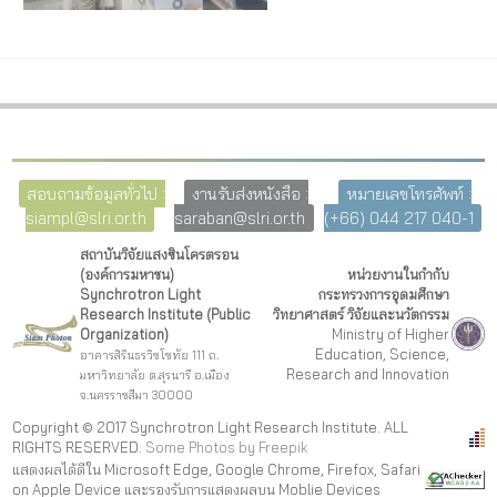
สอบถามข้อมูลทั่วไป :
งานรับส่งหนังสือ :
หมายเลขโทรศัพท์ :
siampl@slri.or.th
saraban@slri.or.th
(+66) 044 217 040-1
สถาบันวิจัยแสงซินโครตรอน
(องค์การมหาชน)
หน่วยงานในกำกับ
Synchrotron Light
กระทรวงการอุดมศึกษา
Research Institute (Public
วิทยาศาสตร์ วิจัยและนวัตกรรม
Organization)
Ministry of Higher
Education, Science,
อาคารสิรินธรวิชโชทัย 111 ถ.
Research and Innovation
มหาวิทยาลัย ต.สุรนารี อ.เมือง
จ.นครราชสีมา 30000
Copyright © 2017 Synchrotron Light Research Institute. ALL
RIGHTS RESERVED.
Some Photos by Freepi
k
แสดงผลได้ดีใน Microsoft Edge, Google Chrome, Firefox, Safari
on Apple Device และรองรับการแสดงผลบน Moblie Devices