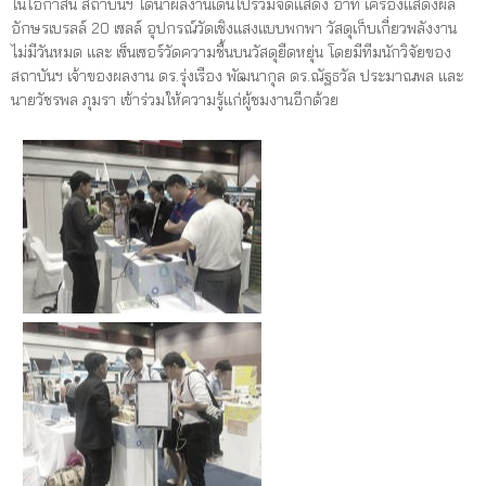
ในโอกาสนี้ สถาบันฯ ได้นำผลงานเด่นไปร่วมจัดแสดง อาทิ เครื่องแสดงผล
อักษรเบรลล์ 20 เซลล์ อุปกรณ์วัดเชิงแสงแบบพกพา วัสดุเก็บเกี่ยวพลังงาน
ไม่มีวันหมด และ เซ็นเซอร์วัดความชื้นบนวัสดุยืดหยุ่น โดยมีทีมนักวิจัยของ
สถาบันฯ เจ้าของผลงาน ดร.รุ่งเรือง พัฒนากุล ดร.ณัฐธวัล ประมาณพล และ
นายวัชรพล ภุมรา เข้าร่วมให้ความรู้แก่ผู้ชมงานอีกด้วย