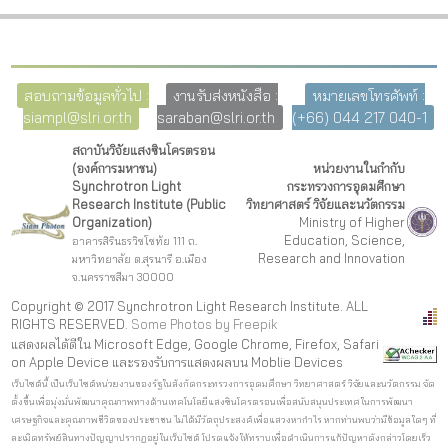
สอบถามข้อมูลทั่วไป :
งานรับส่งหนังสือ :
หมายเลขโทรศัพท์ :
siampl@slri.or.th
saraban@slri.or.th
(+66) 044 217 040-1
สถาบันวิจัยแสงซินโครตรอน
(องค์การมหาชน)
หน่วยงานในกำกับ
Synchrotron Light
กระทรวงการอุดมศึกษา
Research Institute (Public
วิทยาศาสตร์ วิจัยและนวัตกรรม
Organization)
Ministry of Higher
Education, Science,
อาคารสิรินธรวิชโชทัย 111 ถ.
Research and Innovation
มหาวิทยาลัย ต.สุรนารี อ.เมือง
จ.นครราชสีมา 30000
Copyright © 2017 Synchrotron Light Research Institute. ALL
RIGHTS RESERVED.
Some Photos by Freepi
k
แสดงผลได้ดีใน Microsoft Edge, Google Chrome, Firefox, Safari
on Apple Device และรองรับการแสดงผลบน Moblie Devices
เว็บไซต์นี้ เป็นเว็บไซต์หน่วยงานของรัฐในสังกัดกระทรวงการอุดมศึกษา วิทยาศาสตร์ วิจัยและนวัตกรรม จัด
ตั้งขึ้นเพื่อมุ่งมั่นพัฒนาคุณภาพทางด้านเทคโนโลยีแสงซินโครตรอนเพื่อสนับสนุนประเทศในการพัฒนา
เศรษฐกิจและคุณภาพชีวิตของประชาชน ไม่ได้มีวัตถุประสงค์เพื่อแสวงหากำไร หากท่านพบว่ามีข้อมูลใดๆ ที่
ละเมิดทรัพย์สินทางปัญญาปรากฏอยู่ในเว็บไซต์ โปรดแจ้งให้ทราบเพื่อดำเนินการแก้ปัญหาดังกล่าวโดยเร็ว