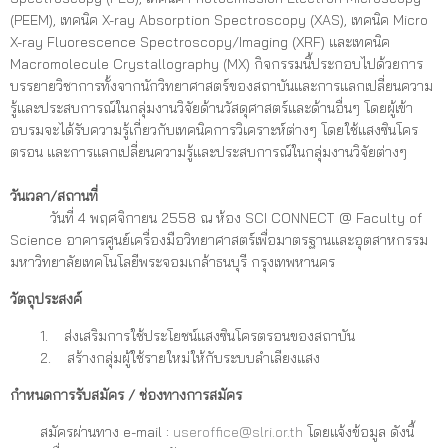
(PEEM), เทคนิค X-ray Absorption Spectroscopy (XAS), เทคนิค Micro
X-ray Fluorescence Spectroscopy/Imaging (XRF) และเทคนิค
Macromolecule Crystallography (MX) กิจกรรมนี้ประกอบไปด้วยการ
บรรยายวิชาการทั้งจากนักวิทยาศาสตร์ของสถาบันและการแลกเปลี่ยนความ
รู้และประสบการณ์ในกลุ่มงานวิจัยด้านวัสดุศาสตร์และด้านอื่นๆ โดยผู้เข้า
อบรมจะได้รับความรู้เกี่ยวกับเทคนิคการวิเคราะห์ต่างๆ โดยใช้แสงซินโคร
ตรอน และการแลกเปลี่ยนความรู้และประสบการณ์ในกลุ่มงานวิจัยต่างๆ
วันเวลา/สถานที่
วันที่ 4 พฤศจิกายน 2558 ณ ห้อง SCI CONNECT @ Faculty of
Science อาคารศูนย์เครื่องมือวิทยาศาสตร์เพื่อมาตรฐานและอุตสาหกรรม
มหาวิทยาลัยเทคโนโลยีพระจอมเกล้าธนบุรี กรุงเทพหานคร
วัตถุประสงค์
1. ส่งเสริมการใช้ประโยชน์แสงซินโครตรอนของสถาบัน
2. สร้างกลุ่มผู้ใช้รายใหม่ให้กับระบบลำเลียงแสง
กำหนดการรับสมัคร / ช่องทางการสมัคร
สมัครผ่านทาง e-mail :
useroffice@slri.or.th
โดยแจ้งข้อมูล ดังนี้