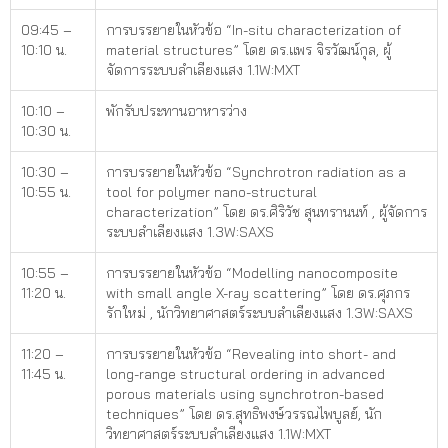
09:45 –
การบรรยายในหัวข้อ “In-situ characterization of
10:10 น.
material structures” โดย ดร.แพร จิรวัฒน์กุล, ผู้
จัดการระบบลำเลียงแสง 1.1W:MXT
10:10 –
พักรับประทานอาหารว่าง
10:30 น.
10:30 –
การบรรยายในหัวข้อ “Synchrotron radiation as a
10:55 น.
tool for polymer nano-structural
characterization” โดย ดร.ศิริวัช สุนทรานนท์ , ผู้จัดการ
ระบบลำเลียงแสง 1.3W:SAXS
10:55 –
การบรรยายในหัวข้อ “Modelling nanocomposite
11:20 น.
with small angle X-ray scattering” โดย ดร.ศุภกร
รักใหม่ , นักวิทยาศาสตร์ระบบลำเลียงแสง 1.3W:SAXS
11:20 –
การบรรยายในหัวข้อ “Revealing into short- and
11:45 น.
long-range structural ordering in advanced
porous materials using synchrotron-based
techniques” โดย ดร.สุทธิพงษ์วรรณไพบูลย์, นัก
วิทยาศาสตร์ระบบลำเลียงแสง 1.1W:MXT