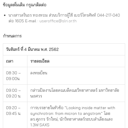
ข้อมูลเพิ่มเติม กรุณาติดต่อ
นางสาวสรินธร ทองหอม ส่วนบริการผู้ใช้ เบอร์โทรศัพท์ 044-217-040
ต่อ 1605 E-mail :
useroffice@slri.or.th
กำหนดการ
วันจันทร์ ที่ 4 มีนาคม พ.ศ. 2562
เวลา
รายละเอียด
08:30 –
ลงทะเบียน
09:00น.
09:00 –
กล่าวเปิดงานโดยคณบดีคณะวิทยาศาสตร์ มหาวิทยาลัย
09:20 น.
นเรศวร
09:20 –
การบรรยายในหัวข้อ “Looking inside matter with
09:45 น.
synchrotron: from micron to angstrom” โดย
ดร.ศุภกร รักใหม่, นักวิทยาศาสตร์ระบบลำเลียงแสง
1.3W:SAXS