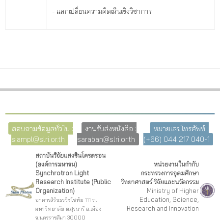
- แลกเปลี่ยนความคิดเห็นเชิงวิชาการ
สอบถามข้อมูลทั่วไป :
งานรับส่งหนังสือ :
หมายเลขโทรศัพท์ :
siampl@slri.or.th
saraban@slri.or.th
(+66) 044 217 040-1
สถาบันวิจัยแสงซินโครตรอน
(องค์การมหาชน)
หน่วยงานในกำกับ
Synchrotron Light
กระทรวงการอุดมศึกษา
Research Institute (Public
วิทยาศาสตร์ วิจัยและนวัตกรรม
Organization)
Ministry of Higher
Education, Science,
อาคารสิรินธรวิชโชทัย 111 ถ.
Research and Innovation
มหาวิทยาลัย ต.สุรนารี อ.เมือง
จ.นครราชสีมา 30000