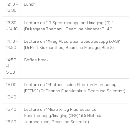
12:10 -
Lunch
13:30
13:30
Lecture on “IR Spectroscopy and Imaging (IR) "
- 14:10
(Dr.Kanjana Thamanu, Beamline Manager,BL4.1)
14:10 -
Lecture on “X-ray Absorption Spectroscopy (XAS)"
14:50
(Dr.Pinit Kidkhunthod, Beamline Manager,BL5.2)
14:50
Coffee break
-1
5:00
15:00
Lecture on “Photoemission Electron Microscopy
-
(PEEM)" (Dr.Chanan Euaruksakun, Beamline Scientist)
15:40
15:40
Lecture on “Micro X-ray Fluorescence
-
Spectroscopy/Imaging (XRF)" (Dr.Nichada
16:20
Jearanaikoon, Beamline Scientist)