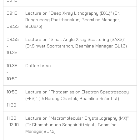
09:15
09:15
Lecture on “Deep X-ray Lithography (DXL)" (Dr.
-
Rungrueang Phatthanakun, Beamline Manager,
09:55
BL6a/b)
09:55
Lecture on “Small Angle X-ray Scattering (SAXS)"
-
(Dr.Siriwat Soontaranon, Beamline Manager, BL1.3)
10:35
10:35
Coffee break
-
10:50
10:50
Lecture on “Photoemission Electron Spectroscopy
-
(PES)" (Dr.Narong Chanlek, Beamline Scientist)
11:30
11:30
Lecture on “Macromolecular Crystallography (MX)"
- 12:10
(Dr.Chomphunuch Songsiriritthigul , Beamline
Manager,BL7.2)