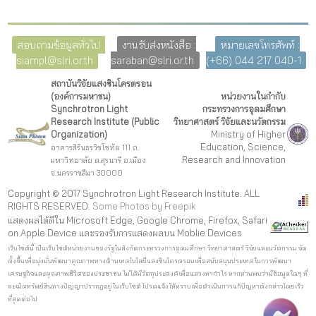
สอบถามข้อมูลทั่วไป :
งานรับส่งหนังสือ :
หมายเลขโทรศัพท์ :
siampl@slri.or.th
saraban@slri.or.th
(+66) 044 217 040-1
สถาบันวิจัยแสงซินโครตรอน
(องค์การมหาชน)
หน่วยงานในกำกับ
Synchrotron Light
กระทรวงการอุดมศึกษา
Research Institute (Public
วิทยาศาสตร์ วิจัยและนวัตกรรม
Organization)
Ministry of Higher
Education, Science,
อาคารสิรินธรวิชโชทัย 111 ถ.
Research and Innovation
มหาวิทยาลัย ต.สุรนารี อ.เมือง
จ.นครราชสีมา 30000
Copyright © 2017 Synchrotron Light Research Institute. ALL
RIGHTS RESERVED.
Some Photos by Freepi
k
แสดงผลได้ดีใน Microsoft Edge, Google Chrome, Firefox, Safari
on Apple Device และรองรับการแสดงผลบน Moblie Devices
เว็บไซต์นี้ เป็นเว็บไซต์หน่วยงานของรัฐในสังกัดกระทรวงการอุดมศึกษา วิทยาศาสตร์ วิจัยและนวัตกรรม จัด
ตั้งขึ้นเพื่อมุ่งมั่นพัฒนาคุณภาพทางด้านเทคโนโลยีแสงซินโครตรอนเพื่อสนับสนุนประเทศในการพัฒนา
เศรษฐกิจและคุณภาพชีวิตของประชาชน ไม่ได้มีวัตถุประสงค์เพื่อแสวงหากำไร หากท่านพบว่ามีข้อมูลใดๆ ที่
ละเมิดทรัพย์สินทางปัญญาปรากฏอยู่ในเว็บไซต์ โปรดแจ้งให้ทราบเพื่อดำเนินการแก้ปัญหาดังกล่าวโดยเร็ว
ที่สุดต่อไป