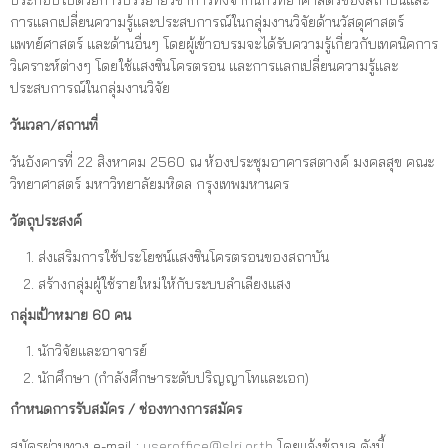
ประกอบไปด้วยการบรรยายวิชาการทั้งจากนักวิทยาศาสตร์ของสถาบันและ
การแลกเปลี่ยนความรู้และประสบการณ์ในกลุ่มงานวิจัยด้านวัสดุศาสตร์
แพทย์ศาสตร์ และด้านอื่นๆ โดยผู้เข้าอบรมจะได้รับความรู้เกี่ยวกับเทคนิคการ
วิเคราะห์ต่างๆ โดยใช้แสงซินโครตรอน และการแลกเปลี่ยนความรู้และ
ประสบการณ์ในกลุ่มงานวิจัย
วันเวลา/สถานที่
วันอังคารที่ 22 สิงหาคม 2560 ณ ห้องประชุมอาคารสตางค์ มงคลสุข คณะ
วิทยาศาสตร์ มหาวิทยาลัยมหิดล กรุงเทพมหานคร
วัตถุประสงค์
ส่งเสริมการใช้ประโยชน์แสงซินโครตรอนของสถาบัน
สร้างกลุ่มผู้ใช้รายใหม่ให้กับระบบลำเลียงแสง
กลุ่มเป้าหมาย 60 คน
นักวิจัยและอาจารย์
นักศึกษา (กำลังศึกษาระดับปริญญาโทและเอก)
กำหนดการรับสมัคร / ช่องทางการสมัคร
สมัครผ่านทาง e-mail :
useroffice@slri.or.th
โดยแจ้งข้อมูล ดังนี้