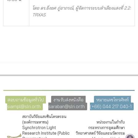
โดย ดร.ยิ่งยศ ภู่อาภรณ์,
ผู้จัดการ
ระบบลำเลียงแสงที่ 2.2
:
TRXAS
สอบถามข้อมูลทั่วไป :
งานรับส่งหนังสือ :
หมายเลขโทรศัพท์ :
siampl@slri.or.th
saraban@slri.or.th
(+66) 044 217 040-1
สถาบันวิจัยแสงซินโครตรอน
(องค์การมหาชน)
หน่วยงานในกำกับ
Synchrotron Light
กระทรวงการอุดมศึกษา
Research Institute (Public
วิทยาศาสตร์ วิจัยและนวัตกรรม