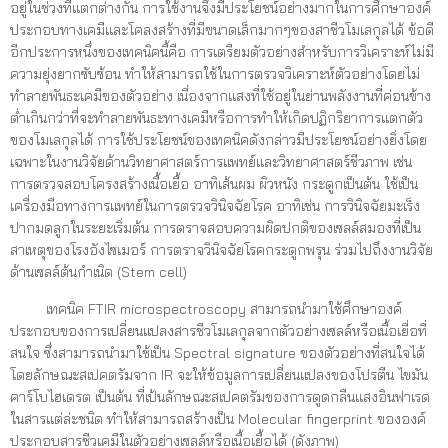
อยู่ในช่วงที่แตกต่างกัน การใช้งานจึงมีประโยชน์อย่างมากในการศึกษาองค์
ประกอบทางเคมีและโคลงสร้างที่มีขนาดเล็กมากๆของสาชีวโมเลกุลได้ ข้อดี
อีกประการหนึ่งของเทคนิคนี้คือ การเตรียมตัวอย่างสำหรับการวิเคราะห์ไม่มี
ความยุ่งยากซับซ้อน ทำให้สามารถใช้ในการตรวจวิเคราะห์ตัวอย่างโดยไม่
ทำลายพันธะเคมีของตัวอย่าง เนื่องจากแสงที่ใช้อยู่ในย่านพลังงานที่ค่อนข้าง
ต่ำเกินกว่าที่จะทำลายพันธะทางเคมีหรือการทำให้เกิดปฏิกริยาการแตกตัว
ของโมเลกุลได้ การใช้ประโยชน์ของเทคนิคดังกล่าวมีประโยชน์อย่างยิ่งโดย
เฉพาะในงานวิจัยด้านวิทยาศาสตร์การแพทย์และวิทยาศาสตร์ชีวภาพ เช่น
การตรวจสอบโครงสร้างเนื้อเยื้อ อาทิเส้นผม ผิวหนัง กระดูกเป็นต้น ใช้เป็น
เครื่องมือทางการแพทย์ในการตรวจวินิจฉัยโรค อาทิเช่น การวินิจฉัยมะเร็ง
ปากมดลูกในระยะเริ่มต้น การตราจสอบความผิดปกติของเซลล์สมองที่เป็น
สาเหตุของโรงอังไซเมอร์ การตราจวินิจฉัยโรคกระดูกพรุน ร่วมไปถึงงานวิจัย
ด้านเซลล์ต้นกำเนิด (Stem cell)
เทคนิค FTIR microspectroscopy สามารถนำมาใช้ศึกษาองค์
ประกอบของการเปลี่ยนแปลงสารชีวโมเลกุลจากตัวอย่างเซลล์หรือเนื้อเยื่อที่
สนใจ ซึ่งสามารถนำมาใช้เป็น Spectral signature ของตัวอย่างที่สนใจได้
โดยลักษณะสเปคตรัมจาก IR จะให้ข้อมูลการเปลี่ยนแปลงของโปรตีน ไขมัน
คาร์โบไฮเดรต เป็นต้น ที่เป้นลักษณะสเปคตรัมของการดูดกลืนแสงอินฟาเรด
ในสารแต่ล่ะชนิด ทำให้สามารถสร้างเป็น Molecular fingerprint ขององค์
ประกอบสารชีวเคมีในตัวอย่างเซลล์หรือเนื้อเยื้อได้ (ดังภาพ)