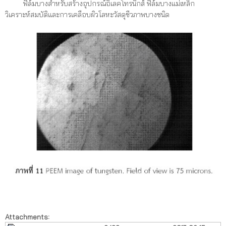
ฟิล์มบางสำหรับสร้างอุปกรณ์อิเลคโทรนิกส์ ฟิล์มบางแม่เหล็ก
วิเคราะห์สมบัติและการเคลือบผิวโลหะวัสดุชีวภาพบางชนิด
Attachments: