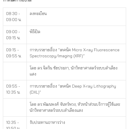
กำหนดการอบรม
08:30 -
ลงทะเบียน
09:00 น.
09:00 -
พิธีเปิด
09:15 น.
09:15 -
การบรรยายเรื่อง “เทคนิค Micro X-ray Fluorescence
09:55 น.
Spectroscopy/Imaging (XRF)”
โดย ดร.จิตริน ชัยประภา, นักวิทยาศาสตร์ระบบลำเลียง
แสง
09:55 -
การบรรยายเรื่อง “เทคนิค Deep X-ray Lithography
10:35 น.
(DXL)"
โดย ดร.พัฒนพงศ์ จันทร์พวง, หัวหน้าส่วนบริการผู้ใช้และ
นักวิทยาศาสตร์ระบบลำเลียงแสง
10:35 -
รับประทานอาหารว่าง
10:50 น.