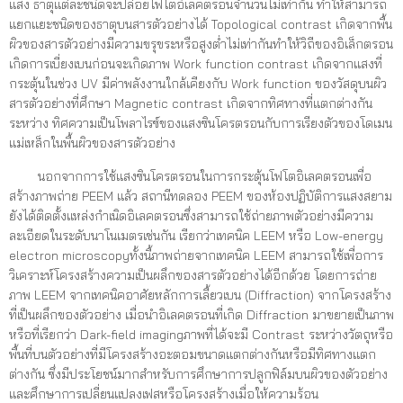
แสง ธาตุแต่ละชนิดจะปล่อยโฟโตอิเลคตรอนจำนวนไม่เท่ากัน ทำให้สามารถ
แยกแยะชนิดของธาตุบนสารตัวอย่างได้ Topological contrast เกิดจากพื้น
ผิวของสารตัวอย่างมีความขรุขระหรือสูงต่ำไม่เท่ากันทำให้วิถีของอิเล็กตรอน
เกิดการเบี่ยงเบนก่อนจะเกิดภาพ Work function contrast เกิดจากแสงที่
กระตุ้นในช่วง UV มีค่าพลังงานใกล้เคียงกับ Work function ของวัสดุบนผิว
สารตัวอย่างที่ศึกษา Magnetic contrast เกิดจากทิศทางที่แตกต่างกัน
ระหว่าง ทิศความเป็นโพลาไรซ์ของแสงซินโครตรอนกับการเรียงตัวของโดเมน
แม่เหล็กในพื้นผิวของสารตัวอย่าง
นอกจากการใช้แสงซินโครตรอนในการกระตุ้นโฟโตอิเลคตรอนเพื่อ
สร้างภาพถ่าย PEEM แล้ว สถานีทดลอง PEEM ของห้องปฏิบัติการแสงสยาม
ยังได้ติดตั้งแหล่งกำเนิดอิเลคตรอนซึ่งสามารถใช้ถ่ายภาพตัวอย่างมีความ
ละเอียดในระดับนาโนเมตรเช่นกัน เรียกว่าเทคนิค LEEM หรือ Low-energy
electron microscopyทั้งนี้ภาพถ่ายจากเทคนิค LEEM สามารถใช้เพื่อการ
วิเคราะห์โครงสร้างความเป็นผลึกของสารตัวอย่างได้อีกด้วย โดยการถ่าย
ภาพ LEEM จากเทคนิคอาศัยหลักการเลี้ยวเบน (Diffraction) จากโครงสร้าง
ที่เป็นผลึกของตัวอย่าง เมื่อนำอิเลคตรอนที่เกิด Diffraction มาขยายเป็นภาพ
หรือที่เรียกว่า Dark-field imagingภาพที่ได้จะมี Contrast ระหว่างวัตถุหรือ
พื้นที่บนตัวอย่างที่มีโครงสร้างอะตอมขนาดแตกต่างกันหรือมีทิศทางแตก
ต่างกัน ซึ่งมีประโยชน์มากสำหรับการศึกษาการปลูกฟิล์มบนผิวของตัวอย่าง
และศึกษาการเปลี่ยนแปลงเฟสหรือโครงสร้างเมื่อให้ความร้อน