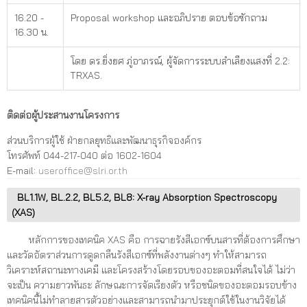
16.20 -
Proposal workshop และอภิปราย ตอบข้อซักถาม
16.30 น.
โดย ดร.ยิ่งยศ ภู่อาภรณ์, ผู้จัดการระบบลำเลียงแสงที่ 2.2:
TRXAS.
ติดต่อผู้ประสานงานโครงการ
ส่วนบริการผู้ใช้ ฝ่ายกลยุทธิและพัฒนาธุรกิจองค์กร
โทรศัพท์ 044-217-040 ต่อ 1602-1604
E-mail:
useroffice@slri.or.th
BL1.1W, BL.2.2, BL5.2, BL8: X-ray Absorption Spectroscopy
(XAS)
หลักการของเทคนิค XAS คือ การฉายรังสีเอกซ์บนสารที่ต้องการศึกษา
และวัดอัตราส่วนการดูดกลืนรังสีเอกซ์ที่พลังงานต่างๆ ทำให้สามารถ
วิเคราะห์สถานะทางเคมี และโครงสร้างโดยรอบของอะตอมที่สนใจได้ ไม่ว่า
จะเป็น ความยาวพันธะ ลักษณะการจัดเรียงตัว หรือชนิดของอะตอมรอบข้าง
เทคนิคนี้ไม่ทำลายสารตัวอย่างและสามารถนำมาประยุกต์ใช้ในงานวิจัยได้