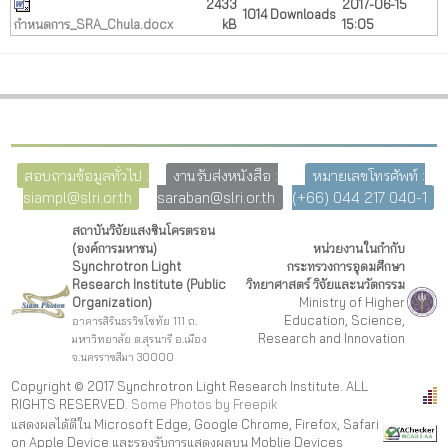
2433
2017-06-15
1014 Downloads
กำหนดการ_SRA_Chula.docx
kB
15:05
สอบถามข้อมูลทั่วไป :
งานรับส่งหนังสือ :
หมายเลขโทรศัพท์ :
siampl@slri.or.th
saraban@slri.or.th
(+66) 044 217 040-1
สถาบันวิจัยแสงซินโครตรอน
(องค์การมหาชน)
หน่วยงานในกำกับ
Synchrotron Light
กระทรวงการอุดมศึกษา
Research Institute (Public
วิทยาศาสตร์ วิจัยและนวัตกรรม
Organization)
Ministry of Higher
Education, Science,
อาคารสิรินธรวิชโชทัย 111 ถ.
Research and Innovation
มหาวิทยาลัย ต.สุรนารี อ.เมือง
จ.นครราชสีมา 30000
Copyright © 2017 Synchrotron Light Research Institute. ALL
RIGHTS RESERVED.
Some Photos by Freepi
k
แสดงผลได้ดีใน Microsoft Edge, Google Chrome, Firefox, Safari
on Apple Device และรองรับการแสดงผลบน Moblie Devices