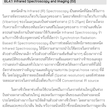
BL4.1: Infrared Spectroscopy and Imaging (ISI)
เทคนิคด้าน Infrared (IR) Spectroscopy เป็นเทคนิคที่นิยมใช้ในการ
วิเคราะห์ตรวจสอบเกี่ยวกับโมเลกุลของสาร โดยอาศัยหลัการเกี่ยวกับการสั่น
(Vibartion) ของโมเลกุลแสงอินฟาเรดช่วงกลาง (2.5-25μm) มีความถี่ตรง
กับความถี่การสั่นของพันธะโควาเลนซ์ในโมเลกุลของสาร การนำแสงซินโค
ตรอนย่านพลังงานอินฟาเรดมาใช้กับเทคนิค Infrared Spectroscopy ร่า
มกับการใช้กล้องจุลทรรศน์ หรือที่เรียกว่า Synchrotron Radiation-
Based IR Spectromicroscopy เป็นการช่วยเพิ่มประสิทธิภาพของเทคนิค
Infrared Spectroscopy ให้มีความสามารถนำไปใช้ตรวจวิเคราะห์สาร
ตัวอย่างที่มีขนาดเล็ก หรือตัวอย่างที่มีความเข้มข้นต่ำมากๆ เนื่องมาจากมี
คุณสมบัติของแสงซินโครตรอนที่ให้ความเข้มและความสว่างจ้าของแสงสูง
กว่าแหล่งกำเนิดแสงทั่วไปมาก นอกจากนี้ยังช่วยให้ผลการวิเคราะห์ที่ได้มี
อัตราส่วนระหว่างสัญญาณและสัญญาณรบกวน (signal/noise ratio) ที่ดี
ขึ้น โดยไม่สูญเสียรายละเอียดเชิงพื้นที่ (Spatial resolution) และยังช่วยลด
ระยะเวลาตรวจวิเคราะห์เมื่อเทียบกับการใช้ Conventional IR source
ในทางชีววิทยาช่วงที่จะใช้ประโยชน์ในการวิเคราะห์ส่วนใหญ่เป็นช่วง
อินฟาเรดกลางเป็นส่วนใหญ่ สเปคตรัมการดุดกลืนของแสงอินฟาเรดจะมี
ประโยชน์อย่างมากในงานวิจัยด้านตัวอย่างทางชีววิทยา โดยสามารถวัดการ
เปลี่ยนแปลงของโปรตีน ไขมัน หรือกรดนิวคลีอิกซึ่งจะมีสเปคตรัมการดูดกลืน