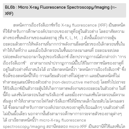
BL6b : Micro X-ray Fluorescence Spectroscopy/Imaging (
m
-
XRF)
เทคนิคการเรืองรังสีเอกซ์หรือ X-ray fluorescence (XRF) เป็นเทคนิค
ที่ใช้สำหรับการศึกษาองค์ประกอบของธาตุที่อยู่ในตัวอย่าง โดยอาศัยความ
ต่างของชั้นพลังงานของแต่ละธาตุ (ชั้น K, L, M, ...) ดังนั้นเมื่อเรากระตุ้น
อะตอมด้วยการให้พลังงานที่มากกว่าพลังงานยึดเหนี่ยวของอิเล็กตรอนชั้นใน
ทำให้เกิดที่ว่าง และเมื่ออิเล็กตรอนในชั้นนอกลงมาแทนที่ อะตอมจะปลด
ปล่อยพลังงานออกมาในรูปของรังสีเอกซ์ เรียกปรากฏการณ์ดังกล่าวว่า "การ
เรืองรังสีเอกซ์" เราสามารถนำปรากฏการณ์นี้ไปใช้ในการหาชนิดของธาตุที่
อยู่ในตัวอย่างที่เราสนใจได้ เราเรียกเทคนิคนี้ว่า "เทคนิคการเรืองรังสีเอกซ์" ซึ่ง
ข้อดีของเทคนิคนี้ก็คือ การเตรียมตัวอย่างที่ไม่ยุ่งยาก และเป็นเทคนิคที่ไม่
ทำลายคุณสมบัติของตัวอย่าง (non-destructive method) โดยทั่วไปเราจะ
ใช้รังสีเอกซ์เป็นตัวกระตุ้นให้เกิดการคายพลังงานของอะตอมในตัวอย่าง ในที่
นี้คือ แสงซินโครตรอนในย่านรังสีเอกซ์ และเนื่องจากแสงซินโครตรอนมีความ
เข้มสูง ทำให้เราสามารถโฟกัสลำรังสีเอกซ์ให้มีขนาดเล็กในระดับไมโครเมตร
ได้ ซึ่งเหมาะสำหรับการหาองค์ประกอบของธาตุที่บริเวณเล็กๆ บนตัวอย่างที่
ไม่เป็นเนื้อเดียว นอกจากนั้นยังสามารถศึกษาการกระจายตัวของธาตุต่างๆ
ได้ เราเรียกเทคนิคนี้ว่า micro-X-ray fluorescence
spectroscopy/imaging สถานีทดลอง micro-XRF เป็นสถานีที่ใช้แสงซินโค