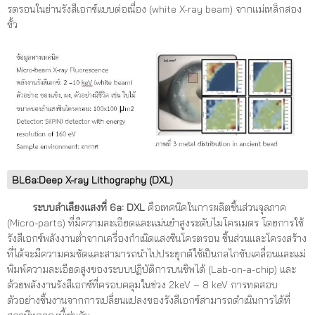
รตรอนในย่านรังสีเอกซ์แบบต่อเนื่อง (white X-ray beam) จากแม่เหล็กสอง
ขั้ว
BL6a:Deep X-ray Lithography (DXL)
ระบบลำเลียงแสงที่
6a: DXL
คือเทคนิคในการผลิตชิ้นส่วนจุลภาค
(Micro-parts) ที่มีความละเอียดและแม่นยำสูงระดับไมโครเมตร โดยการใช้
รังสีเอกซ์พลังงานต่ำจากเครื่องกำเนิดแสงซินโครตรอน ชิ้นส่วนและโครงสร้าง
ที่ได้จะมีความคมชัดและสามารถนำไปประยุกต์ใช้เป็นกลไกขับเคลื่อนและแม่
พิมพ์ความละเอียดสูงของระบบปฏิบัติการบนชิพได้ (Lab-on-a-chip) และ
ด้วยพลังงานรังสีเอกซ์ที่ครอบคลุมในช่วง 2keV – 8 keV การทดสอบ
ตัวอย่างชิ้นงานจากการเปลี่ยนแปลงของรังสีเอกซ์สามารถดำเนินการได้ที่