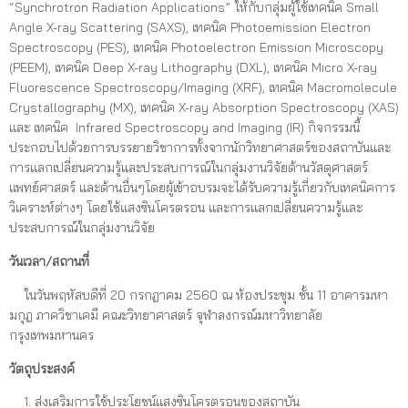
“Synchrotron Radiation Applications” ให้กับกลุ่มผู้ใช้เทคนิค Small
Angle X-ray Scattering (SAXS), เทคนิค Photoemission Electron
Spectroscopy (PES), เทคนิค Photoelectron Emission Microscopy
(PEEM), เทคนิค Deep X-ray Lithography (DXL), เทคนิค Micro X-ray
Fluorescence Spectroscopy/Imaging (XRF), เทคนิค Macromolecule
Crystallography (MX), เทคนิค X-ray Absorption Spectroscopy (XAS)
และ เทคนิค Infrared Spectroscopy and Imaging (IR) กิจกรรมนี้
ประกอบไปด้วยการบรรยายวิชาการทั้งจากนักวิทยาศาสตร์ของสถาบันและ
การแลกเปลี่ยนความรู้และประสบการณ์ในกลุ่มงานวิจัยด้านวัสดุศาสตร์
แพทย์ศาสตร์ และด้านอื่นๆโดยผู้เข้าอบรมจะได้รับความรู้เกี่ยวกับเทคนิคการ
วิเคราะห์ต่างๆ โดยใช้แสงซินโครตรอน และการแลกเปลี่ยนความรู้และ
ประสบการณ์ในกลุ่มงานวิจัย
วันเวลา/สถานที่
ในวันพฤหัสบดีที่ 20 กรกฎาคม 2560 ณ ห้องประชุม ชั้น 11 อาคารมหา
มกุฎ ภาควิชาเคมี คณะวิทยาศาสตร์ จุฬาลงกรณ์มหาวิทยาลัย
กรุงเทพมหานคร
วัตถุประสงค์
ส่งเสริมการใช้ประโยชน์แสงซินโครตรอนของสถาบัน