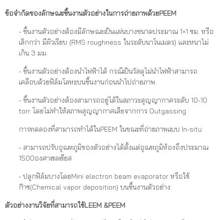
ข้อจำกัดของลักษณะชิ้นงานตัวอย่างในการถ่ายภาพด้วย
PEEM
- ชิ้นงานตัวอย่างต้องมีลักษณะเป็นแผ่นบางขนาดประมาณ 1×1 ซม. หรือ
เล็กกว่า มีผิวเรียบ (RMS roughness ในระดับนาโนเมตร) และหนาไม่
เกิน 3 มม.
- ชิ้นงานตัวอย่างต้องนำไฟฟ้าได้ กรณีเป็นวัสดุไม่นำไฟฟ้าสามารถ
เคลือบด้วยฟิล์มโลหะบนชิ้นงานก่อนนำไปถ่ายภาพ
- ชิ้นงานตัวอย่างต้องสามารถอยู่ได้ในสภาวะสุญญากาศระดับ 10-10
torr โดยไม่ทำให้สภาพสุญญากาศเสียจากการ Outgassing
การทดลองที่สามารถทำได้ในPEEM ในขณะที่ถ่ายภาพแบบ In-situ
- สามารถปรับอุณหภูมิของตัวอย่างได้ตั้งแต่อุณหภูมิห้องถึงประมาณ
1500องศาเซลเซียส
- ปลูกฟิล์มบางโดยMini electron beam evaporator หรือใช้
ก๊าซ(Chemical vapor deposition) บนชิ้นงานตัวอย่าง
ตัวอย่างงานวิจัยที่สามารถใช้
LEEM &PEEM