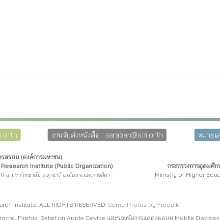
.or.th
งานรับส่งหนังสือ : saraban@slri.or.th
หมายเล
โครตรอน (องค์การมหาชน)
Research Institute (Public Organization)
กระทรวงการอุดมศึกษ
Ministry of Higher Edu
11 ถ. มหาวิทยาลัย ต.สุรนารี อ.เมือง จ.นครราชสีมา
arch Institute. ALL RIGHTS RESERVED.
Some Photos by Freepi
k
rome, Firefox, Safari on Apple Device และรองรับการแสดงผลบน Moblie Devices