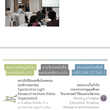
สอบถามข้อมูลทั่วไป :
งานรับส่งหนังสือ :
หมายเลขโทรศัพท์ :
siampl@slri.or.th
saraban@slri.or.th
(+66) 044 217 040-1
สถาบันวิจัยแสงซินโครตรอน
(องค์การมหาชน)
หน่วยงานในกำกับ
Synchrotron Light
กระทรวงการอุดมศึกษา
Research Institute (Public
วิทยาศาสตร์ วิจัยและนวัตกรรม
Organization)
Ministry of Higher
Education, Science,
อาคารสิรินธรวิชโชทัย 111 ถ.
Research and Innovation
มหาวิทยาลัย ต.สุรนารี อ.เมือง