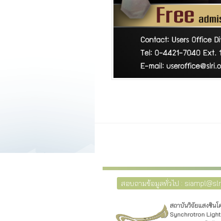
สอบถามข้อมูลทั่วไป : siampl@slri
สถาบันวิจัยแสงซิน
Synchrotron Light 