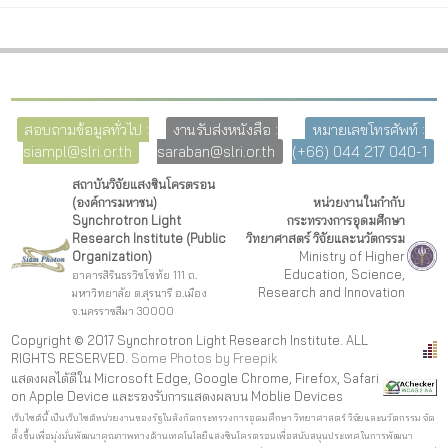
สอบถามข้อมูลทั่วไป :
งานรับส่งหนังสือ :
หมายเลขโทรศัพท์ :
siampl@slri.or.th
saraban@slri.or.th
(+66) 044 217 040-1
สถาบันวิจัยแสงซินโครตรอน
(องค์การมหาชน)
หน่วยงานในกำกับ
Synchrotron Light
กระทรวงการอุดมศึกษา
Research Institute (Public
วิทยาศาสตร์ วิจัยและนวัตกรรม
Organization)
Ministry of Higher
Education, Science,
อาคารสิรินธรวิชโชทัย 111 ถ.
Research and Innovation
มหาวิทยาลัย ต.สุรนารี อ.เมือง
จ.นครราชสีมา 30000
Copyright © 2017 Synchrotron Light Research Institute. ALL
RIGHTS RESERVED.
Some Photos by Freepi
k
แสดงผลได้ดีใน Microsoft Edge, Google Chrome, Firefox, Safari
on Apple Device และรองรับการแสดงผลบน Moblie Devices
เว็บไซต์นี้ เป็นเว็บไซต์หน่วยงานของรัฐในสังกัดกระทรวงการอุดมศึกษา วิทยาศาสตร์ วิจัยและนวัตกรรม จัด
ตั้งขึ้นเพื่อมุ่งมั่นพัฒนาคุณภาพทางด้านเทคโนโลยีแสงซินโครตรอนเพื่อสนับสนุนประเทศในการพัฒนา