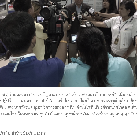
) จัดแถลงข่าว “ของขวัญพระราชทาน “เครื่องแสดงผลอักษรเบรลล์”.. ฝีมือคนไทย จ
ห้องปฏิบัติการแสงสยาม สถาบันวิจัยแสงซินโครตรอน โดยมี ศ.น.ท.ดร.สราวุฒิ สุจิตจร ผ
ลำเลียงแสง นายวัชรพล ภุมรา วิศวกรของสถาบันฯ อีกทั้งได้รับเกียรติจากนายโกศล 
ประเทศไทย ในพระบรมราชูปถัมภ์ และ อ.สุรชาติ ราชจันดา หัวหน้าหอสมุดเบญญาลัย
เข้าร่วมทำข่าวเป็นจำนวนมาก