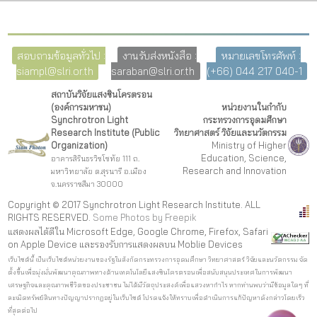
สอบถามข้อมูลทั่วไป :
งานรับส่งหนังสือ :
หมายเลขโทรศัพท์ :
siampl@slri.or.th
saraban@slri.or.th
(+66) 044 217 040-1
สถาบันวิจัยแสงซินโครตรอน
(องค์การมหาชน)
หน่วยงานในกำกับ
Synchrotron Light
กระทรวงการอุดมศึกษา
Research Institute (Public
วิทยาศาสตร์ วิจัยและนวัตกรรม
Organization)
Ministry of Higher
Education, Science,
อาคารสิรินธรวิชโชทัย 111 ถ.
Research and Innovation
มหาวิทยาลัย ต.สุรนารี อ.เมือง
จ.นครราชสีมา 30000
Copyright © 2017 Synchrotron Light Research Institute. ALL
RIGHTS RESERVED.
Some Photos by Freepi
k
แสดงผลได้ดีใน Microsoft Edge, Google Chrome, Firefox, Safari
on Apple Device และรองรับการแสดงผลบน Moblie Devices
เว็บไซต์นี้ เป็นเว็บไซต์หน่วยงานของรัฐในสังกัดกระทรวงการอุดมศึกษา วิทยาศาสตร์ วิจัยและนวัตกรรม จัด
ตั้งขึ้นเพื่อมุ่งมั่นพัฒนาคุณภาพทางด้านเทคโนโลยีแสงซินโครตรอนเพื่อสนับสนุนประเทศในการพัฒนา
เศรษฐกิจและคุณภาพชีวิตของประชาชน ไม่ได้มีวัตถุประสงค์เพื่อแสวงหากำไร หากท่านพบว่ามีข้อมูลใดๆ ที่
ละเมิดทรัพย์สินทางปัญญาปรากฏอยู่ในเว็บไซต์ โปรดแจ้งให้ทราบเพื่อดำเนินการแก้ปัญหาดังกล่าวโดยเร็ว
ที่สุดต่อไป