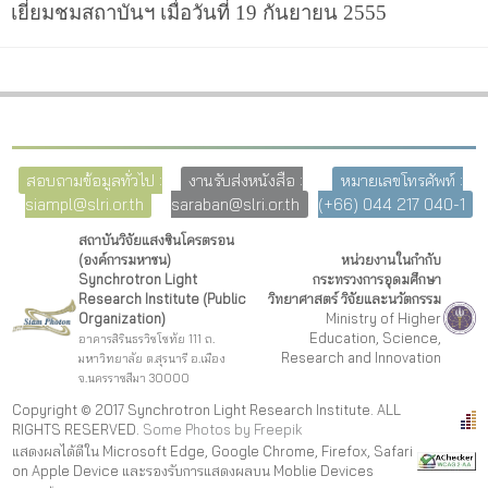
เยี่ยมชมสถาบันฯ เมื่อวันที่ 19 กันยายน 2555
สอบถามข้อมูลทั่วไป :
งานรับส่งหนังสือ :
หมายเลขโทรศัพท์ :
siampl@slri.or.th
saraban@slri.or.th
(+66) 044 217 040-1
สถาบันวิจัยแสงซินโครตรอน
(องค์การมหาชน)
หน่วยงานในกำกับ
Synchrotron Light
กระทรวงการอุดมศึกษา
Research Institute (Public
วิทยาศาสตร์ วิจัยและนวัตกรรม
Organization)
Ministry of Higher
Education, Science,
อาคารสิรินธรวิชโชทัย 111 ถ.
Research and Innovation
มหาวิทยาลัย ต.สุรนารี อ.เมือง
จ.นครราชสีมา 30000
Copyright © 2017 Synchrotron Light Research Institute. ALL
RIGHTS RESERVED.
Some Photos by Freepi
k
แสดงผลได้ดีใน Microsoft Edge, Google Chrome, Firefox, Safari
on Apple Device และรองรับการแสดงผลบน Moblie Devices