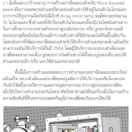
x 1 มิลลิเมตร (กว้างxยาว) การสร้างสถานีทดลองสำหรับ Micro focused
beam เป็นการลดขนาดลำแสงที่ตกลงบนตัวอย่างให้อยู่ในระดับไมโครเมตร
จากการใช้อุปกรณ์โฟกัสรังสีเอ็กซ์ (X-ray mirror lens) จนมีขนาดประมาณ
10 ไมโครเมตร ซึ่งลำแสงที่เล็กในระดับไมโครเมตรนี้จะมีประโยชน์อย่างมาก
ในการศึกษาการกระจายตัวของธาตุองค์ประกอบ หรือ รูปฟอร์มทางเคมี
ขององธาตุที่สนใจในบริเวณเล็กๆ บนตัวอย่างที่มีลักษณะไม่เป็นเนื้อเดียวกัน
โดยหลังจากที่พัฒนาสถานีทดลองสำหรับให้บริการลำแสงขนาดเล็กแล้วเสร็จ
คาดว่าจะเปิดให้บริการได้ในปี 2564 โดยผู้ใช้บริการของระบบลำเลียงแสง
อาเซียนจะสามารถเลือกรูปแบบการวัดตัวอย่างได้ทั้งสองรูปแบบคือ แบบใช้
ลำแสงขนาดเล็ก หรือ แบบใช้ลำแสงขนาดปกติ
ทั้งนี้เมื่อการสร้างและทดสอบการทำงานของสถานีทดลองระบบใหม่
แล้วเสร็จ ระบบลำเลียงแสงอาเซียนจะมุ่งเน้นการให้บริการแสงซินโครตรอน
กับนักวิจัยทั้งภาควิชาการและภาคอุตสาหกรรม จากกลุ่มประเทศอาเซียน
เพื่อให้เกิดการทำงานร่วมกันโดยอาศัยวิทยาศาสตร์เป็นเครื่องมือในการสร้าง
ความสัมพันธ์ที่ดีระหว่างประเทศในภูมิภาคเอเซียตะวันออกเฉียงใต้