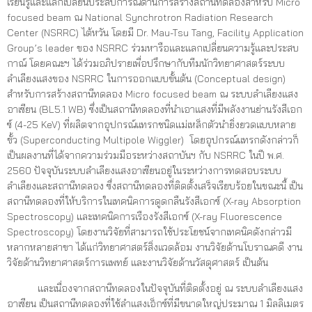
เรียนรู้และแลกเปลี่ยนประสบการณ์ด้านการสร้างสถานีทดลองสำหรับ Micro
focused beam ณ National Synchrotron Radiation Research
Center (NSRRC) ไต้หวัน โดยมี Dr. Mau-Tsu Tang, Facility Application
Group’s leader ของ NSRRC ร่วมหารือและแลกเปลี่ยนความรู้และประสบ
กาณ์ โดยคณะฯ ได้ร่วมอภิปรายเพื่อปรึกษากับทีมนักวิทยาศาสตร์ระบบ
ลำเลียงแสงของ NSRRC ในการออกแบบขั้นต้น (Conceptual design)
สำหรับการสร้างสถานีทดลอง Micro focused beam ณ ระบบลำเลียงแสง
อาเซียน (BL5.1 WB) ซึ่งเป็นสถานีทดลองที่นำเอาแสงที่มีพลังงานย่านรังสีเอก
ซ์ (4-25 KeV) ที่ผลิตจากอุปกรณ์แทรกชนิดแม่เหล็กตัวนำยิ่งยวดแบบหลาย
ขั้ว (Superconducting Multipole Wiggler) โดยอุปกรณ์แทรกดังกล่าวก็
เป็นผลงานที่ได้จากความร่วมมือระหว่างสถาบันฯ กับ NSRRC ในปี พ.ศ.
2560 ปัจจุบันระบบลำเลียงแสงอาเซียนอยู่ในระหว่างการทดสอบระบบ
ลำเลียงและสถานีทดลอง ซึ่งสถานีทดลองที่ติดตั้งเสร็จเรียบร้อยในขณะนี้ เป็น
สถานีทดลองที่ให้บริการในเทคนิคการดูดกลืนรังสีเอกซ์ (X-ray Absorption
Spectroscopy) และเทคนิคการเรืองรังสีเอกซ์ (X-ray Fluorescence
Spectroscopy) โดยงานวิจัยที่สามารถใช้ประโยชน์จากเทคนิคดังกล่าวมี
หลากหลายสาขา ได้แก่วิทยาศาสตร์สิ่งแวดล้อม งานวิจัยด้านโบราณคดี งาน
วิจัยด้านวิทยาศาสตร์การแพทย์ และงานวิจัยด้านวัสดุศาสตร์ เป็นต้น
และเนื่องจากสถานีทดลองในปัจจุบันที่ติดตั้งอยู่ ณ ระบบลำเลียงแสง
อาเซียน เป็นสถานีทดลองที่ใช้ลำแสงเอ็กซ์ที่มีขนาดใหญ่ประมาณ 1 มิลลิเมตร