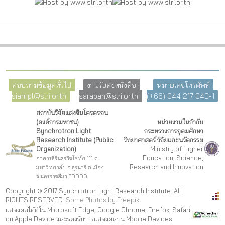
สอบถามข้อมูลทั่วไป :
งานรับส่งหนังสือ :
หมายเลขโทรศัพท์ :
siampl@slri.or.th
saraban@slri.or.th
(+66) 044 217 040-1
สถาบันวิจัยแสงซินโครตรอน
(องค์การมหาชน)
หน่วยงานในกำกับ
Synchrotron Light
กระทรวงการอุดมศึกษา
Research Institute (Public
วิทยาศาสตร์ วิจัยและนวัตกรรม
Organization)
Ministry of Higher
Education, Science,
อาคารสิรินธรวิชโชทัย 111 ถ.
Research and Innovation
มหาวิทยาลัย ต.สุรนารี อ.เมือง
จ.นครราชสีมา 30000
Copyright © 2017 Synchrotron Light Research Institute. ALL
RIGHTS RESERVED.
Some Photos by Freepi
k
แสดงผลได้ดีใน Microsoft Edge, Google Chrome, Firefox, Safari
on Apple Device และรองรับการแสดงผลบน Moblie Devices