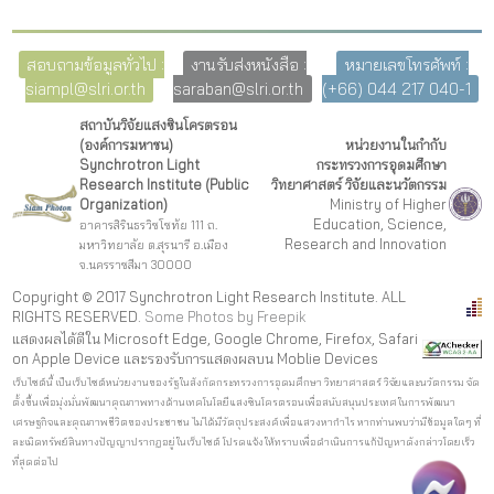
สอบถามข้อมูลทั่วไป :
งานรับส่งหนังสือ :
หมายเลขโทรศัพท์ :
siampl@slri.or.th
saraban@slri.or.th
(+66) 044 217 040-1
สถาบันวิจัยแสงซินโครตรอน
(องค์การมหาชน)
หน่วยงานในกำกับ
Synchrotron Light
กระทรวงการอุดมศึกษา
Research Institute (Public
วิทยาศาสตร์ วิจัยและนวัตกรรม
Organization)
Ministry of Higher
Education, Science,
อาคารสิรินธรวิชโชทัย 111 ถ.
Research and Innovation
มหาวิทยาลัย ต.สุรนารี อ.เมือง
จ.นครราชสีมา 30000
Copyright © 2017 Synchrotron Light Research Institute. ALL
RIGHTS RESERVED.
Some Photos by Freepi
k
แสดงผลได้ดีใน Microsoft Edge, Google Chrome, Firefox, Safari
on Apple Device และรองรับการแสดงผลบน Moblie Devices
เว็บไซต์นี้ เป็นเว็บไซต์หน่วยงานของรัฐในสังกัดกระทรวงการอุดมศึกษา วิทยาศาสตร์ วิจัยและนวัตกรรม จัด
ตั้งขึ้นเพื่อมุ่งมั่นพัฒนาคุณภาพทางด้านเทคโนโลยีแสงซินโครตรอนเพื่อสนับสนุนประเทศในการพัฒนา
เศรษฐกิจและคุณภาพชีวิตของประชาชน ไม่ได้มีวัตถุประสงค์เพื่อแสวงหากำไร หากท่านพบว่ามีข้อมูลใดๆ ที่
ละเมิดทรัพย์สินทางปัญญาปรากฏอยู่ในเว็บไซต์ โปรดแจ้งให้ทราบเพื่อดำเนินการแก้ปัญหาดังกล่าวโดยเร็ว
ที่สุดต่อไป