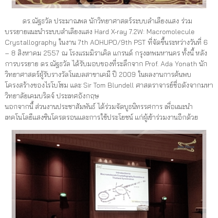
ดร.ณัฐธวัล ประมาณพล นักวิทยาศาสตร์ระบบลำเลียงแสง ร่วม
บรรยายแนะนำระบบลำเลียงแสง Hard X-ray 7.2W: Macromolecule
Crystallography ในงาน 7th AOHUPO/9th PST ที่จัดขึ้นระหว่างวันที่ 6
– 8 สิงหาคม 2557 ณ โรงแรมมิราเคิล แกรนด์ กรุงเทพมหานคร ทั้งนี้
หลัง
การบรรยาย ดร.ณัฐธวัล ได้รับมอบของที่ระลึกจาก Prof. Ada Yonath นัก
วิทยาศาสตร์ผู้รับรางวัลโนเบลสาขาเคมี ปี 2009 ในผลงานการค้นพบ
โครงสร้างของไรโบโซม และ Sir Tom Blundell ศาสตราจารย์ชื่อดังจากมหา
วิทยาลัยเคมบริดจ์ ประเทศอังกฤษ
นอกจากนี้ ส่วนงานประชาสัมพันธ์ ได้ร่วมจัดบูธนิทรรศการ เพื่อแนะนำ
เทคโนโลยีแสงซินโครตรอนและการใช้ประโยชน์ แก่ผู้เข้าร่วมงานอีกด้วย