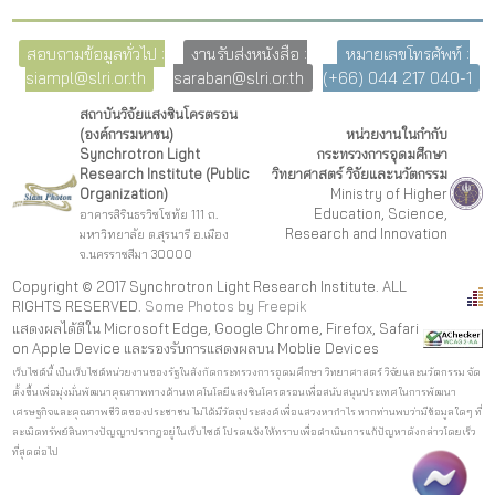
สอบถามข้อมูลทั่วไป :
งานรับส่งหนังสือ :
หมายเลขโทรศัพท์ :
siampl@slri.or.th
saraban@slri.or.th
(+66) 044 217 040-1
สถาบันวิจัยแสงซินโครตรอน
(องค์การมหาชน)
หน่วยงานในกำกับ
Synchrotron Light
กระทรวงการอุดมศึกษา
Research Institute (Public
วิทยาศาสตร์ วิจัยและนวัตกรรม
Organization)
Ministry of Higher
Education, Science,
อาคารสิรินธรวิชโชทัย 111 ถ.
Research and Innovation
มหาวิทยาลัย ต.สุรนารี อ.เมือง
จ.นครราชสีมา 30000
Copyright © 2017 Synchrotron Light Research Institute. ALL
RIGHTS RESERVED.
Some Photos by Freepi
k
แสดงผลได้ดีใน Microsoft Edge, Google Chrome, Firefox, Safari
on Apple Device และรองรับการแสดงผลบน Moblie Devices
เว็บไซต์นี้ เป็นเว็บไซต์หน่วยงานของรัฐในสังกัดกระทรวงการอุดมศึกษา วิทยาศาสตร์ วิจัยและนวัตกรรม จัด
ตั้งขึ้นเพื่อมุ่งมั่นพัฒนาคุณภาพทางด้านเทคโนโลยีแสงซินโครตรอนเพื่อสนับสนุนประเทศในการพัฒนา
เศรษฐกิจและคุณภาพชีวิตของประชาชน ไม่ได้มีวัตถุประสงค์เพื่อแสวงหากำไร หากท่านพบว่ามีข้อมูลใดๆ ที่
ละเมิดทรัพย์สินทางปัญญาปรากฏอยู่ในเว็บไซต์ โปรดแจ้งให้ทราบเพื่อดำเนินการแก้ปัญหาดังกล่าวโดยเร็ว
ที่สุดต่อไป