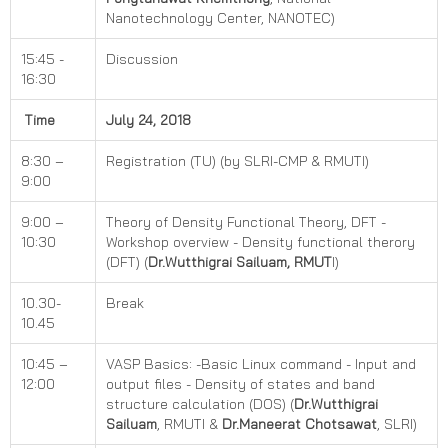
Nanotechnology Center, NANOTEC)
15:45 -
Discussion
16:30
Time
July 24, 2018
8:30 –
Registration (TU) (by SLRI-CMP & RMUTI)
9:00
9:00 –
Theory of Density Functional Theory, DFT -
10:30
Workshop overview - Density functional therory
(DFT) (
Dr.Wutthigrai Sailuam, RMUT
I)
10.30-
Break
10.45
10:45 –
VASP Basics: -Basic Linux command - Input and
12:00
output files - Density of states and band
structure calculation (DOS) (
Dr.Wutthigrai
Sailuam
, RMUTI &
Dr.Maneerat Chotsawat
, SLRI)