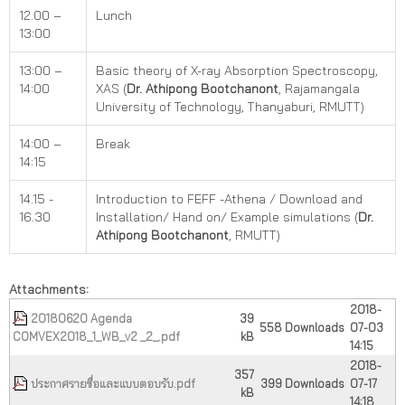
12.00 –
Lunch
13:00
13:00 –
Basic theory of X-ray Absorption Spectroscopy,
14:00
XAS (
Dr. Athipong Bootchanont
, Rajamangala
University of Technology, Thanyaburi, RMUTT)
14:00 –
Break
14:15
14.15 -
Introduction to FEFF -Athena / Download and
16.30
Installation/ Hand on/ Example simulations (
Dr.
Athipong Bootchanont
, RMUTT)
Attachments:
2018-
20180620 Agenda
39
558 Downloads
07-03
COMVEX2018_1_WB_v2 _2_.pdf
kB
14:15
2018-
357
ประกาศรายชื่อและแบบตอบรับ.pdf
399 Downloads
07-17
kB
14:18