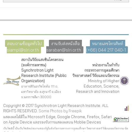
สอบถามข้อมูลทั่วไป :
งานรับส่งหนังสือ :
หมายเลขโทรศัพท์ :
siampl@slri.or.th
saraban@slri.or.th
(+66) 044 217 040-1
สถาบันวิจัยแสงซินโครตรอน
(องค์การมหาชน)
หน่วยงานในกำกับ
Synchrotron Light
กระทรวงการอุดมศึกษา
Research Institute (Public
วิทยาศาสตร์ วิจัยและนวัตกรรม
Organization)
Ministry of Higher
Education, Science,
อาคารสิรินธรวิชโชทัย 111 ถ.
Research and Innovation
มหาวิทยาลัย ต.สุรนารี อ.เมือง
จ.นครราชสีมา 30000
Copyright © 2017 Synchrotron Light Research Institute. ALL
RIGHTS RESERVED.
Some Photos by Freepi
k
แสดงผลได้ดีใน Microsoft Edge, Google Chrome, Firefox, Safari
on Apple Device และรองรับการแสดงผลบน Moblie Devices
เว็บไซต์นี้ เป็นเว็บไซต์หน่วยงานของรัฐในสังกัดกระทรวงการอุดมศึกษา วิทยาศาสตร์ วิจัยและนวัตกรรม จัด