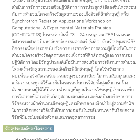
โครงสร้างวัสดุสถานะของแข็งด้วยฟิสิกส์ทฤษฎี มีความประสงค์ที่จะ
ดำเนินการจัดการอบรมเชิงปฏิบัติการ “การประยุกต์ใช้แสงซินโครตรอน
กับการคำนวณโครงสร้างวัสดุสถานะของแข็งด้วยฟิสิกส์ทฤษฎี หรือ
Synchrotron Radiation Applications Workshop on
Computational & Experimental Materials Physics
(COMPEX2018) ในระหว่างวันที่ 23 – 24 กรกฎาคม 2561 ณ คณะ
วิศวกรรมศาสตร์ มหาวิทยาลัยธรรมศาสตร์ (รังสิต) จังหวัดปทุมธานี ซึ่ง
กิจกรรมนี้จะประกอบไปด้วยการบรรยายวิชาการความรู้เบื้องต้นในการ
คำนวณโครงสร้างวัสดุสถานะของแข็งด้วยฟิสิกส์ทฤษฎีและการอบรม
ปฏิบัติการ โดยมีวัตถุประสงค์เพื่อเป็นการส่งเสริมการใช้งานการคำนวณ
โครงสร้างวัสดุสถานะของแข็งด้วยฟิสิกส์ทฤษฎี โดยใช้ทรัพยากร
คอมพิวเตอร์คลัสเตอร์สมรรถนะสูงของสถาบันฯ ในการสนับสนุนและส่ง
เสริมการประยุกต์ใช้แสงซินโครตรอนในการวิจัย ซึ่งมุ่งเน้นการสร้าง
ศักยภาพของผู้ใช้ให้มีความชำนาญพื้นฐานในการใช้ทฤษฎีคำนวณ เพื่อ
การวิเคราะห์โครงสร้างวัสดุสถานะของแข็ง และยังสร้างเครือข่ายการ
วิจัยระหว่างนักคำนวณเชิงทฤษฎีและนักทดลอง เพื่อนำไปสู่ความสำเร็จ
ในการผลิตผลงานวิจัยที่ได้รับการยอมรับในระดับนานาชาติหรือผลงาน
วิจัยที่มีประโยชน์ต่อสังคมและภาคอุตสาหกรรม
วัตถุประสงค์ของโครงการ