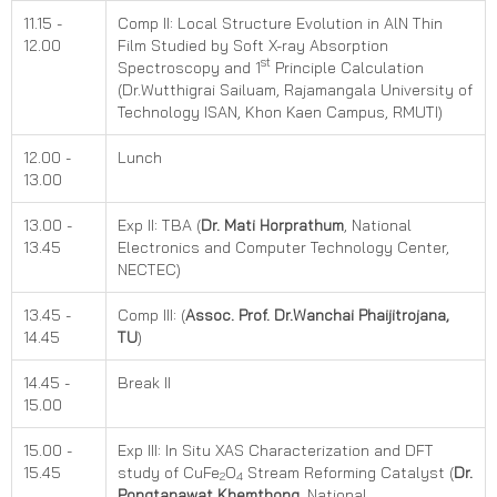
11.15 -
Comp II: Local Structure Evolution in AlN Thin
12.00
Film Studied by Soft X-ray Absorption
st
Spectroscopy and 1
Principle Calculation
(Dr.Wutthigrai Sailuam, Rajamangala University of
Technology ISAN, Khon Kaen Campus, RMUTI)
12.00 -
Lunch
13.00
13.00 -
Exp II: TBA (
Dr. Mati Horprathum
, National
13.45
Electronics and Computer Technology Center,
NECTEC)
13.45 -
Comp III: (
Assoc. Prof. Dr.Wanchai Phaijitrojana,
14.45
TU
)
14.45 -
Break II
15.00
15.00 -
Exp III: In Situ XAS Characterization and DFT
15.45
study of CuFe
O
Stream Reforming Catalyst (
Dr.
2
4
Pongtanawat Khemthong
, National