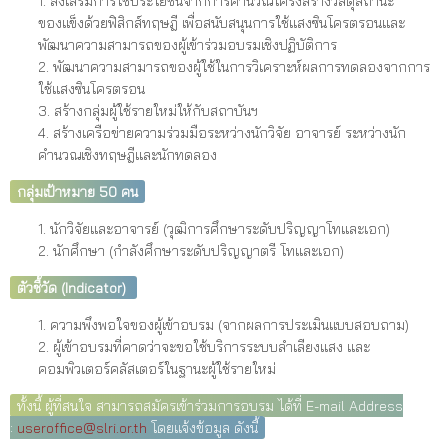
1. ส่งเสริมการใช้ประโยชน์จากการคำนวณโครงสร้างวัสดุสถานะ
ของแข็งด้วยฟิสิกส์ทฤษฎี เพื่อสนับสนุนการใช้แสงซินโครตรอนและ
พัฒนาความสามารถของผู้เข้าร่วมอบรมเชิงปฏิบัติการ
2. พัฒนาความสามารถของผู้ใช้ในการวิเคราะห์ผลการทดลองจากการ
ใช้แสงซินโครตรอน
3. สร้างกลุ่มผู้ใช้รายใหม่ให้กับสถาบันฯ
4. สร้างเครือข่ายความร่วมมือระหว่างนักวิจัย อาจารย์ ระหว่างนัก
คำนวณเชิงทฤษฎีและนักทดลอง
กลุ่มเป้าหมาย 50 คน
1. นักวิจัยและอาจารย์ (วุฒิการศึกษาระดับปริญญาโทและเอก)
2. นักศึกษา (กำลังศึกษาระดับปริญญาตรี โทและเอก)
ตัวชี้วัด
(
Indicator)
1. ความพึงพอใจของผู้เข้าอบรม (จากผลการประเมินแบบสอบถาม)
2. ผู้เข้าอบรมที่คาดว่าจะขอใช้บริการระบบลำเลียงแสง และ
คอมพิวเตอร์คลัสเตอร์ในฐานะผู้ใช้รายใหม่
ทั้งนี้ ผู้ที่สนใจ สามารถสมัครเข้าร่วมการอบรม ได้ที่ E-mail Address
:
useroffice@slri.or.th
โดยแจ้งข้อมูล ดังนี้