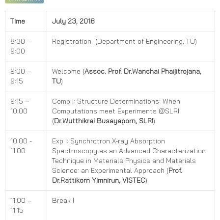
Time
July 23, 2018
8:30 –
Registration (Department of Engineering, TU)
9:00
9:00 –
Welcome (
Assoc. Prof. Dr.Wanchai Phaijitrojana,
9:15
TU
)
9:15 –
Comp I: Structure Determinations: When
10:00
Computations meet Experiments @SLRI
(
Dr.Wutthikrai Busayaporn, SLRI
)
10.00 -
Exp I: Synchrotron X-ray Absorption
11.00
Spectroscopy as an Advanced Characterization
Technique in Materials Physics and Materials
Science: an Experimental Approach (
Prof.
Dr.Rattikorn Yimnirun, VISTEC
)
11:00 –
Break I
11:15