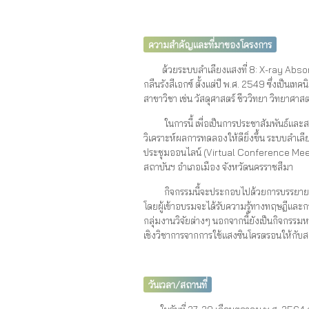
ความสำคัญและที่มาของโครงการ
ด้วยระบบลำเลียงแสงที่ 8: X-ray Absorpti
กลืนรังสีเอกซ์ ตั้งแต่ปี พ.ศ. 2549 ซึ่งเป็
สาขาวิชา เช่น วัสดุศาสตร์ ชีววิทยา วิทยาศาสต
ในการนี้ เพื่อเป็นการประชาสัมพันธ์และสร้
วิเคราะห์ผลการทดลองให้ดียิ่งขึ้น ระบบลำเ
ประชุมออนไลน์ (Virtual Conference Meeti
สถาบันฯ อำเภอเมือง จังหวัดนครราชสีมา
กิจกรรมนี้จะประกอบไปด้วยการบรรยายทาง
โดยผู้เข้าอบรมจะได้รับความรู้ทางทฤษฎีและ
กลุ่มงานวิจัยต่างๆ นอกจากนี้ยังเป็นกิจกรรม
เชิงวิชาการจากการใช้แสงซินโครตรอนให้กับส
วันเวลา/สถานที่