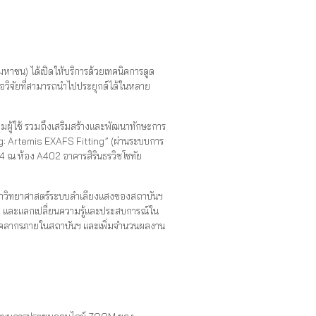
ชน) ได้เปิดให้บริการด้วยเทคนิคการดูด
งมือวิจัยที่สามารถนำไปประยุกต์ได้ในหลาย
มผู้ใช้ รวมถึงเสริมสร้างและพัฒนาทักษะการ
ing: Artemis EXAFS Fitting” (ผ่านระบบการ
 ณ ห้อง A402 อาคารสิรินธรวิชโชทัย
กวิทยาศาสตร์ระบบลำเลียงแสงของสถาบันฯ
อง และแลกเปลี่ยนความรู้และประสบการณ์ใน
แก่บุคคลากรภายในสถาบันฯ และเพิ่มจำนวนผลงาน