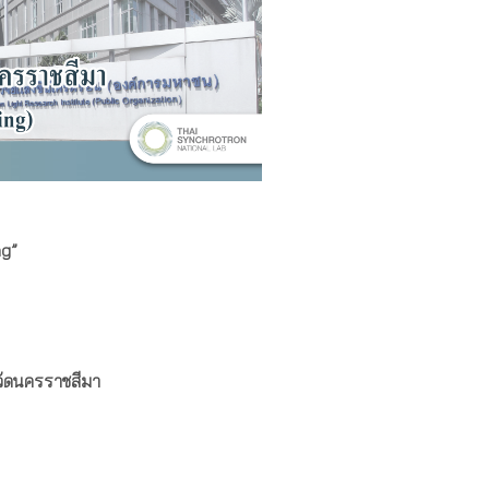
ng”
วัดนครราชสีมา