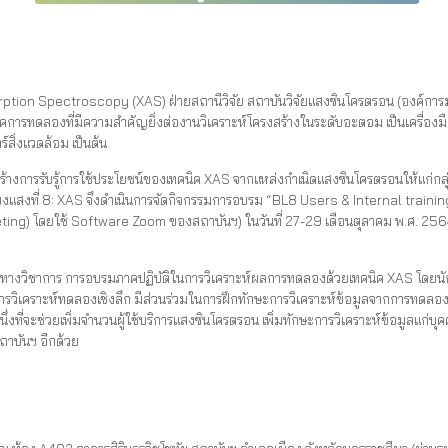
on Spectroscopy (XAS) ฝ่ายสถานีวิจัย สถาบันวิจัยแสงซินโครตรอน (องค์การมหา
นเทคนิคการทดลองที่มีความสำคัญยิ่งต่องานวิเคราะห์โครงสร้างในระดับอะตอม เป็นเครื่อ
ร์สิ่งแวดล้อม เป็นต้น
างการรับรู้การใช้ประโยชน์ของเทคนิค XAS จากแหล่งกำเนิดแสงซินโครตรอนให้แก่กลุ่
ลียงแสงที่ 8: XAS จึงดำเนินการจัดกิจกรรมการอบรม “BL8 Users & Internal train
ng) โดยใช้ Software Zoom ของสถาบันฯ) ในวันที่ 27-29 เดือนตุลาคม พ.ศ. 2564
วิชาการ การอบรมภาคปฏิบัติในการวิเคราะห์ผลการทดลองด้วยเทคนิค XAS โดยนั
การวิเคราะห์ทดลองเชิงลึก มีส่วนร่วมในการฝึกทักษะการวิเคราะห์ข้อมูลจากการทดล
หนึ่งที่จะช่วยเพิ่มจำนวนผู้ใช้บริการแสงซินโครตรอน เพิ่มทักษะการวิเคราะห์ข้อมูล
ถาบันฯ อีกด้วย