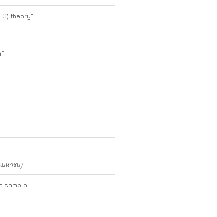
FS) theory”
n”
ารมหาชน)
ine sample