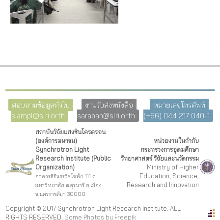
สอบถามข้อมูลทั่วไป :
งานรับส่งหนังสือ :
หมายเลขโทรศัพท์ :
siampl@slri.or.th
saraban@slri.or.th
(+66) 044 217 040-1
สถาบันวิจัยแสงซินโครตรอน
(องค์การมหาชน)
หน่วยงานในกำกับ
Synchrotron Light
กระทรวงการอุดมศึกษา
Research Institute (Public
วิทยาศาสตร์ วิจัยและนวัตกรรม
Organization)
Ministry of Higher
Education, Science,
อาคารสิรินธรวิชโชทัย 111 ถ.
Research and Innovation
มหาวิทยาลัย ต.สุรนารี อ.เมือง
จ.นครราชสีมา 30000
Copyright © 2017 Synchrotron Light Research Institute. ALL
RIGHTS RESERVED.
Some Photos by Freepi
k