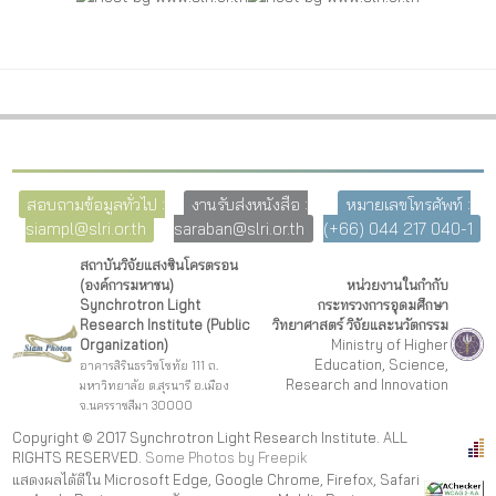
สอบถามข้อมูลทั่วไป :
งานรับส่งหนังสือ :
หมายเลขโทรศัพท์ :
siampl@slri.or.th
saraban@slri.or.th
(+66) 044 217 040-1
สถาบันวิจัยแสงซินโครตรอน
(องค์การมหาชน)
หน่วยงานในกำกับ
Synchrotron Light
กระทรวงการอุดมศึกษา
Research Institute (Public
วิทยาศาสตร์ วิจัยและนวัตกรรม
Organization)
Ministry of Higher
Education, Science,
อาคารสิรินธรวิชโชทัย 111 ถ.
Research and Innovation
มหาวิทยาลัย ต.สุรนารี อ.เมือง
จ.นครราชสีมา 30000
Copyright © 2017 Synchrotron Light Research Institute. ALL
RIGHTS RESERVED.
Some Photos by Freepi
k
แสดงผลได้ดีใน Microsoft Edge, Google Chrome, Firefox, Safari