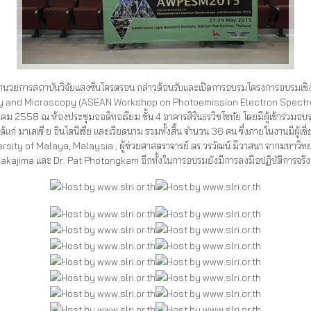
ำนวยการสถาบันวิจัยแสงซินโครตรอน กล่าวต้อนรับและเปิดการอบรมโครงการอบรมเชิงป
y and Microscopy (ASEAN Workshop on Photoemission Electron Spect
558 ณ ห้องประชุมออดิทอเรียม ชั้น 4 อาคารสิรินธรวิชโชทัย โดยมีผู้เข้าร่วมอบรม ไ
แก่ มาเลเซี ย อินโดนีเซีย และเวียดนาม รวมทั้งสิ้น จำนวน 36 คน ซึ่งภายในงานมีผู
rsity of Malaya, Malaysia , ผู้ช่วยศาสตราจารย์ ดร.วรวัฒน์ มีวาสนา จากมหาวิทยา
Nakajima และ Dr. Pat Photongkam อีกทั้งในการอบรมยังมีการลงมือปฏิบัติการจริง