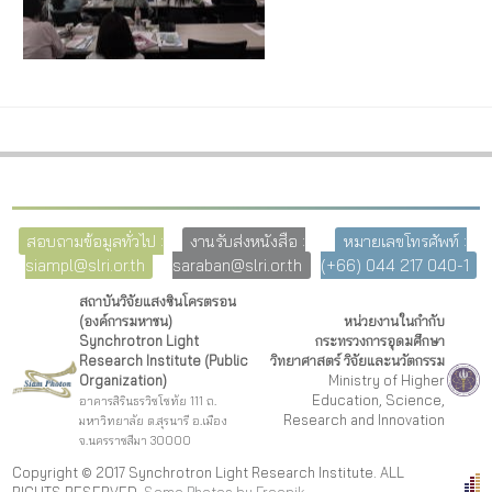
สอบถามข้อมูลทั่วไป :
งานรับส่งหนังสือ :
หมายเลขโทรศัพท์ :
siampl@slri.or.th
saraban@slri.or.th
(+66) 044 217 040-1
สถาบันวิจัยแสงซินโครตรอน
(องค์การมหาชน)
หน่วยงานในกำกับ
Synchrotron Light
กระทรวงการอุดมศึกษา
Research Institute (Public
วิทยาศาสตร์ วิจัยและนวัตกรรม
Organization)
Ministry of Higher
Education, Science,
อาคารสิรินธรวิชโชทัย 111 ถ.
Research and Innovation
มหาวิทยาลัย ต.สุรนารี อ.เมือง
จ.นครราชสีมา 30000
Copyright © 2017 Synchrotron Light Research Institute. ALL
RIGHTS RESERVED.
Some Photos by Freepi
k