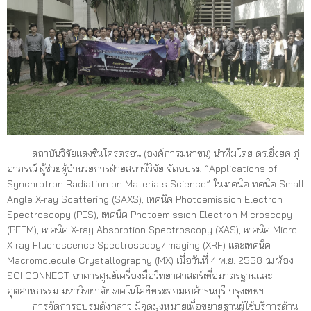
สถาบันวิจัยแสงซินโครตรอน (องค์การมหาชน) นำทีมโดย ดร.ยิ่งยศ ภู่
อาภรณ์ ผู้ช่วยผู้อำนวยการฝ่ายสถานีวิจัย จัดอบรม “Applications of
Synchrotron Radiation on Materials Science” ในเทคนิค ทคนิค Small
Angle X-ray Scattering (SAXS), เทคนิค Photoemission Electron
Spectroscopy (PES), เทคนิค Photoemission Electron Microscopy
(PEEM), เทคนิค X-ray Absorption Spectroscopy (XAS), เทคนิค Micro
X-ray Fluorescence Spectroscopy/Imaging (XRF) และเทคนิค
Macromolecule Crystallography (MX) เมื่อวันที่ 4 พ.ย. 2558 ณ ห้อง
SCI CONNECT อาคารศูนย์เครื่องมือวิทยาศาสตร์เพื่อมาตรฐานและ
อุตสาหกรรม มหาวิทยาลัยเทคโนโลยีพระจอมเกล้าธนบุรี กรุงเทพฯ
การจัดการอบรมดังกล่าว มีจุดมุ่งหมายเพื่อขยายฐานผู้ใช้บริการด้าน