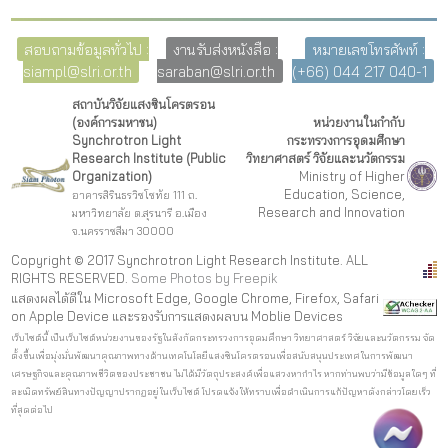
สอบถามข้อมูลทั่วไป :
งานรับส่งหนังสือ :
หมายเลขโทรศัพท์ :
siampl@slri.or.th
saraban@slri.or.th
(+66) 044 217 040-1
สถาบันวิจัยแสงซินโครตรอน
(องค์การมหาชน)
หน่วยงานในกำกับ
Synchrotron Light
กระทรวงการอุดมศึกษา
Research Institute (Public
วิทยาศาสตร์ วิจัยและนวัตกรรม
Organization)
Ministry of Higher
Education, Science,
อาคารสิรินธรวิชโชทัย 111 ถ.
Research and Innovation
มหาวิทยาลัย ต.สุรนารี อ.เมือง
จ.นครราชสีมา 30000
Copyright © 2017 Synchrotron Light Research Institute. ALL
RIGHTS RESERVED.
Some Photos by Freepi
k
แสดงผลได้ดีใน Microsoft Edge, Google Chrome, Firefox, Safari
on Apple Device และรองรับการแสดงผลบน Moblie Devices
เว็บไซต์นี้ เป็นเว็บไซต์หน่วยงานของรัฐในสังกัดกระทรวงการอุดมศึกษา วิทยาศาสตร์ วิจัยและนวัตกรรม จัด
ตั้งขึ้นเพื่อมุ่งมั่นพัฒนาคุณภาพทางด้านเทคโนโลยีแสงซินโครตรอนเพื่อสนับสนุนประเทศในการพัฒนา
เศรษฐกิจและคุณภาพชีวิตของประชาชน ไม่ได้มีวัตถุประสงค์เพื่อแสวงหากำไร หากท่านพบว่ามีข้อมูลใดๆ ที่
ละเมิดทรัพย์สินทางปัญญาปรากฏอยู่ในเว็บไซต์ โปรดแจ้งให้ทราบเพื่อดำเนินการแก้ปัญหาดังกล่าวโดยเร็ว
ที่สุดต่อไป