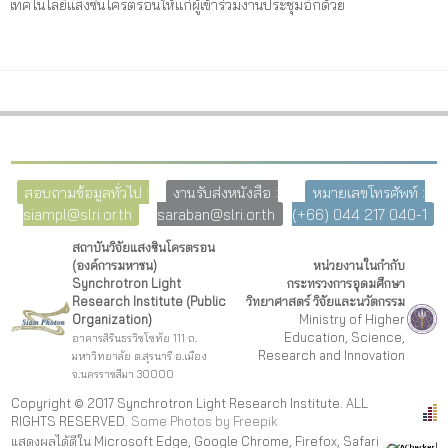
เทคโนโลยีแสงซินโครตรอนให้แก่ผู้เข้าร่วมงานประชุมอีกด้วย
สอบถามข้อมูลทั่วไป :
งานรับส่งหนังสือ :
หมายเลขโทรศัพท์ :
siampl@slri.or.th
saraban@slri.or.th
(+66) 044 217 040-1
สถาบันวิจัยแสงซินโครตรอน
(องค์การมหาชน)
หน่วยงานในกำกับ
Synchrotron Light
กระทรวงการอุดมศึกษา
Research Institute (Public
วิทยาศาสตร์ วิจัยและนวัตกรรม
Organization)
Ministry of Higher
Education, Science,
อาคารสิรินธรวิชโชทัย 111 ถ.
Research and Innovation
มหาวิทยาลัย ต.สุรนารี อ.เมือง
จ.นครราชสีมา 30000
Copyright © 2017 Synchrotron Light Research Institute. ALL
RIGHTS RESERVED.
Some Photos by Freepi
k
แสดงผลได้ดีใน Microsoft Edge, Google Chrome, Firefox, Safari