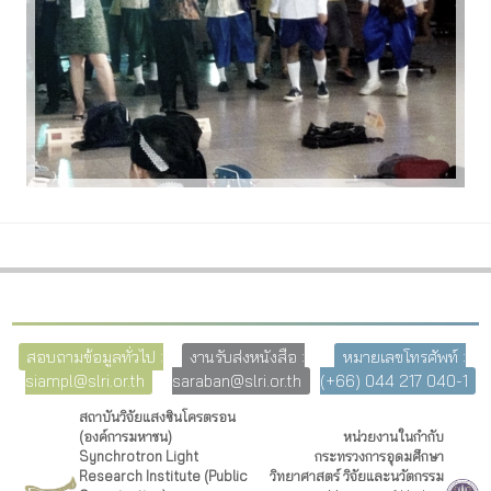
สอบถามข้อมูลทั่วไป :
งานรับส่งหนังสือ :
หมายเลขโทรศัพท์ :
siampl@slri.or.th
saraban@slri.or.th
(+66) 044 217 040-1
สถาบันวิจัยแสงซินโครตรอน
(องค์การมหาชน)
หน่วยงานในกำกับ
Synchrotron Light
กระทรวงการอุดมศึกษา
Research Institute (Public
วิทยาศาสตร์ วิจัยและนวัตกรรม