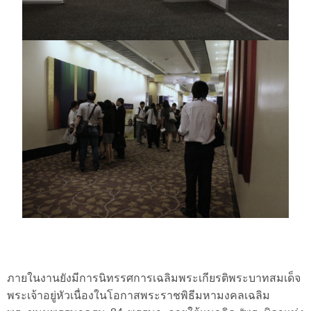
ภายในงานยังมีการนิทรรศการเฉลิมพระเกียรติพระบาทสมเด็จ
พระเจ้าอยู่หัวเนื่องในโอกาสพระราชพิธีมหามงคลเฉลิม