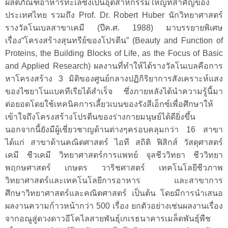
ผลิตภัณฑ์อาหารทะเลซึ่งเป็นอุตสาหกรรมใหญ่ที่สำคัญของ
ประเทศไทย รวมถึง Prof. Dr. Robert Huber
นักวิทยาศาสตร์
รางวัลโนเบลสาขาเคมี
(
ปีค.ศ
. 1988)
มาบรรยายพิเศษ
เรื่อง“โครงสร้างสุนทรีย์ของโปรตีน”
(Beauty and Function of
Proteins, the Building Blocks of Life, as the Focus of Basic
and Applied Research) ผลงานที่ทำให้ได้รางวัลโนเบลคือการ
หาโครงสร้าง 3
มิติของศูนย์กลางปฏิกิริยาการสังเคราะห์แสง
ของไซยาโนแบคทีเรียได้สำเร็จ
ซึ่งภายหลังได้นำความรู้นี้มา
ต่อยอดโดยใช้เทคนิคการเลี้ยวเบนของรังสีเอ็กซ์เพื่อศึกษาให้
เข้าใจถึงโครงสร้างโปรตีนของร่างกายมนุษย์ได้ดียิ่งขึ้น
นอกจากนี้ยังมีผู้เชี่ยวชาญด้านต่างๆครอบคลุมกว่า 16 สาขา
ได้แก่ สาขาด้านคณิตศาสตร์ ไอที สถิติ ฟิสิกส์ วัสดุศาสตร์
เคมี ชีวเคมี วิทยาศาสตร์การแพทย์ จุลชีววิทยา ชีววิทยา
พฤกษศาสตร์ เกษตร วาริชศาสตร์ เทคโนโลยีชีวภาพ
วิทยาศาสตร์และเทคโนโลยีการอาหาร และสาขาการ
ศึกษาวิทยาศาสตร์และคณิตศาสตร์ เป็นต้น โดยมีการนำเสนอ
ผลงานความก้าวหน้ากว่า 500 เรื่อง ยกตัวอย่างเช่นผลงานเรื่อง
จากอณูสู่ดวงดาวอีโคไลสายพันธุ์เกเรธนาคารเมล็ดพันธุ์พืช