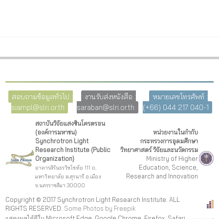
สอบถามข้อมูลทั่วไป :
งานรับส่งหนังสือ :
หมายเลขโทรศัพท์ :
siampl@slri.or.th
saraban@slri.or.th
(+66) 044 217 040-1
สถาบันวิจัยแสงซินโครตรอน
(องค์การมหาชน)
หน่วยงานในกำกับ
Synchrotron Light
กระทรวงการอุดมศึกษา
Research Institute (Public
วิทยาศาสตร์ วิจัยและนวัตกรรม
Organization)
Ministry of Higher
Education, Science,
อาคารสิรินธรวิชโชทัย 111 ถ.
Research and Innovation
มหาวิทยาลัย ต.สุรนารี อ.เมือง
จ.นครราชสีมา 30000
Copyright © 2017 Synchrotron Light Research Institute. ALL
RIGHTS RESERVED.
Some Photos by Freepi
k
แสดงผลได้ดีใน Microsoft Edge, Google Chrome, Firefox, Safari