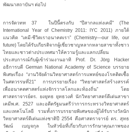
พัฒนาสถาบันฯ ต่อไป
การจัดวทท
37
ในปีนี้ตรงกับ
“ปีสากลแห่งเคมี”
(The
International Year of Chemistry 2011:
IYC
2011) ภายใต้
แนวคิด “เคมี-ชีวิตเราอนาคตเรา” (Chemistry—our life, our
future) โดยได้รับเกียรติจากผู้เชี่ยวชาญหลากหลายสาขาทั้งชาว
ไทยและชาวต่างประเทศมาให้ความรู้และแลกเปลี่ยน
ประสบการณ์กับผู้เข้าร่วมงานอาทิ Prof. Dr. Jörg Hacker
อธิการบดี German National Academy of Science บรรยาย
พิเศษเรื่อง “งานวิจัยด้านวิทยาศาสตร์การแพทย์ของโรคติดเชื้อ
ในศตวรรษที่21” การบรรยายเรื่อง “วิทยาศาสตร์สร้างสรรค์
เพื่ออนาคตศาสตร์แห่งจักรวาลโลกและท้องถิ่น”
โดย
ศาสตราจารย์ดร
.
ยงยุทธ
ยุทธวงศ์
นักวิทยาศาสตร์ดีเด่นสาขา
เคมีพ.ศ
. 2527
และอดีตรัฐมนตรีว่าการกระทรวงวิทยาศาสตร์
และเทคโนโลยี
รวมทั้งการบรรยายพิเศษของผู้ได้รับรางวัลนัก
วิทยาศาสตร์ดีเด่นแห่งชาติปี 2554 คือศาสตราจารย์ ดร. สุทธ
วัฒน์ เบญจกุล ในหัวข้อที่เกี่ยวกับการรักษาคุณภาพของ