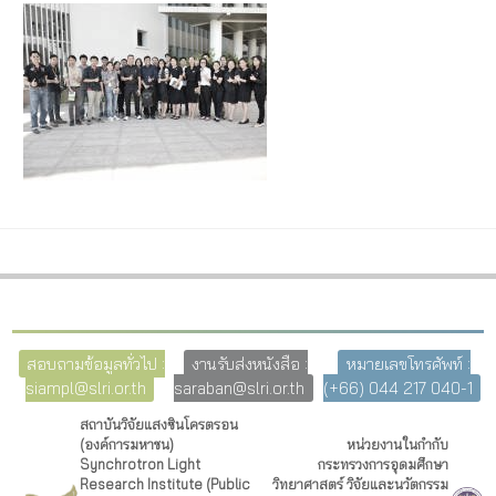
สอบถามข้อมูลทั่วไป :
งานรับส่งหนังสือ :
หมายเลขโทรศัพท์ :
siampl@slri.or.th
saraban@slri.or.th
(+66) 044 217 040-1
สถาบันวิจัยแสงซินโครตรอน
(องค์การมหาชน)
หน่วยงานในกำกับ
Synchrotron Light
กระทรวงการอุดมศึกษา
Research Institute (Public
วิทยาศาสตร์ วิจัยและนวัตกรรม